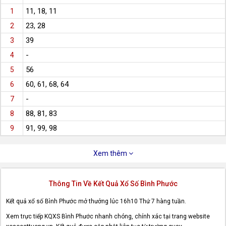
11, 18, 11
1
23, 28
2
39
3
-
4
56
5
60, 61, 68, 64
6
-
7
88, 81, 83
8
91, 99, 98
9
Xem thêm
Thông Tin Về Kết Quả Xổ Số Bình Phước
Kết quả xổ số Bình Phước mở thưởng lúc 16h10 Thứ 7 hàng tuần.
Xem trực tiếp KQXS Bình Phước nhanh chóng, chính xác tại trang website