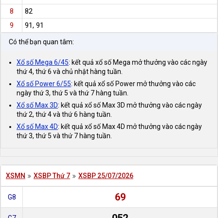
82
8
91, 91
9
Có thể bạn quan tâm:
Xổ số Mega 6/45
: kết quả xổ số Mega mở thưởng vào các ngày
thứ 4, thứ 6 và chủ nhật hàng tuần.
Xổ số Power 6/55
: kết quả xổ số Power mở thưởng vào các
ngày thứ 3, thứ 5 và thứ 7 hàng tuần.
Xổ số Max 3D
: kết quả xổ số Max 3D mở thưởng vào các ngày
thứ 2, thứ 4 và thứ 6 hàng tuần.
Xổ số Max 4D
: kết quả xổ số Max 4D mở thưởng vào các ngày
thứ 3, thứ 5 và thứ 7 hàng tuần.
XSMN
XSBP Thứ 7
XSBP 25/07/2026
69
G8