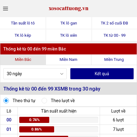
Tần suất lô tô
TK lô gan
TK 2 số cuối ĐB
TK lô kép
TK lô xiên
TK từ 00 - 99
Thống kê từ 00 đến 99 miền Bắc
Miền Bắc
Miền Nam
Miền Trung
Kết quả
Thống kê từ 00 đến 99 XSMB trong
30
ngày
Theo thứ tự
Theo lượt về
Lô
Tần suất xuất hiện
Lượt về
00
0.74%
6 lượt
01
0.86%
7 lượt