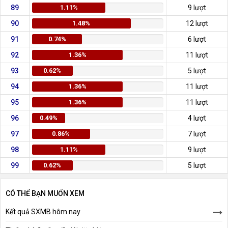
89
1.11%
9 lượt
90
1.48%
12 lượt
91
0.74%
6 lượt
92
1.36%
11 lượt
93
0.62%
5 lượt
94
1.36%
11 lượt
95
1.36%
11 lượt
96
0.49%
4 lượt
97
0.86%
7 lượt
98
1.11%
9 lượt
99
0.62%
5 lượt
CÓ THỂ BẠN MUỐN XEM
Kết quả SXMB hôm nay