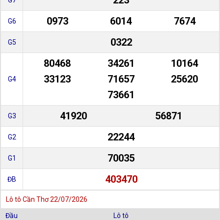
223
G7
0973
6014
7674
G6
0322
G5
80468
34261
10164
33123
71657
25620
G4
73661
41920
56871
G3
22244
G2
70035
G1
403470
ĐB
Lô tô Cần Thơ 22/07/2026
Đầu
Lô tô