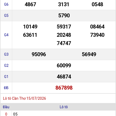
4867
3131
0548
G6
5790
G5
10149
59317
08464
63611
20248
73940
G4
74747
95096
56949
G3
60099
G2
46874
G1
867898
ĐB
Lô tô Cần Thơ 15/07/2026
Đầu
Lô tô
05
0