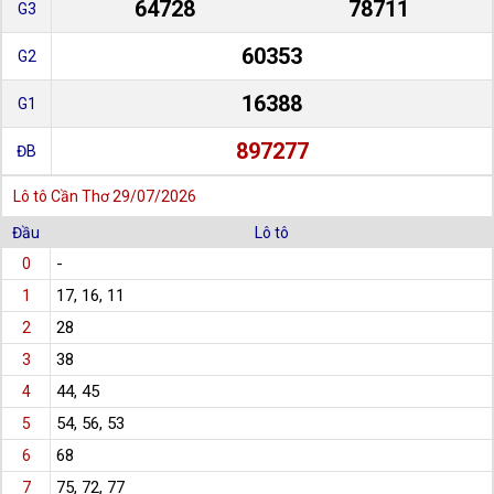
64728
78711
G3
60353
G2
16388
G1
897277
ĐB
Lô tô Cần Thơ 29/07/2026
Đầu
Lô tô
-
0
17, 16, 11
1
28
2
38
3
44, 45
4
54, 56, 53
5
68
6
75, 72, 77
7