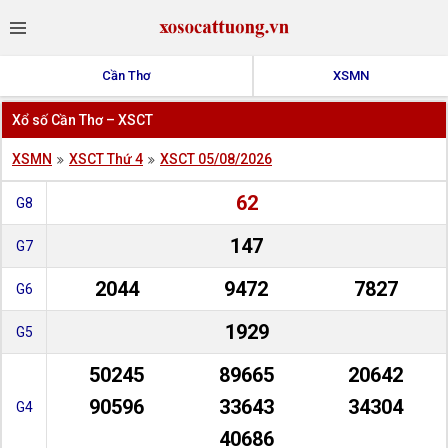
Cần Thơ
XSMN
Xổ số Cần Thơ – XSCT
XSMN
XSCT Thứ 4
XSCT 05/08/2026
62
G8
147
G7
2044
9472
7827
G6
1929
G5
50245
89665
20642
90596
33643
34304
G4
40686