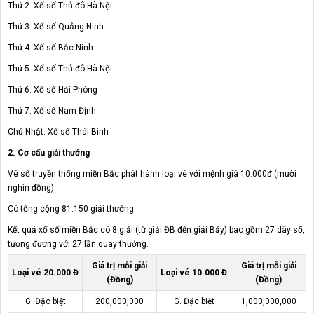
Thứ 2: Xổ số Thủ đô Hà Nội
Thứ 3: Xổ số Quảng Ninh
Thứ 4: Xổ số Bắc Ninh
Thứ 5: Xổ số Thủ đô Hà Nội
Thứ 6: Xổ số Hải Phòng
Thứ 7: Xổ số Nam Định
Chủ Nhật: Xổ số Thái Bình
2. Cơ cấu giải thưởng
Vé số truyền thống miền Bắc phát hành loại vé với mệnh giá 10.000đ (mười
nghìn đồng).
Có tổng cộng 81.150 giải thưởng.
Kết quả xổ số miền Bắc có 8 giải (từ giải ĐB đến giải Bảy) bao gồm 27 dãy số,
tương đương với 27 lần quay thưởng.
Giá trị mỗi giải
Giá trị mỗi giải
Loại vé 20.000 Đ
Loại vé 10.000 Đ
(Đồng)
(Đồng)
G. Đặc biệt
200,000,000
G. Đặc biệt
1,000,000,000