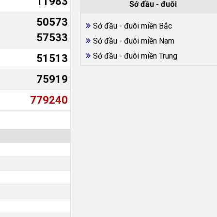
11983
Sớ đầu - đuôi
50573
Sớ đầu - đuôi miền Bắc
57533
Sớ đầu - đuôi miền Nam
Sớ đầu - đuôi miền Trung
51513
75919
779240