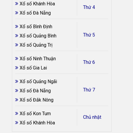
Xổ số Khánh Hòa
Thứ 4
Xổ số Đà Nẵng
Xổ số Bình Định
Thứ 5
Xổ số Quảng Bình
Xổ số Quảng Trị
Xổ số Ninh Thuận
Thứ 6
Xổ số Gia Lai
Xổ số Quảng Ngãi
Thứ 7
Xổ số Đà Nẵng
Xổ số Đắk Nông
Xổ số Kon Tum
Chủ nhật
Xổ số Khánh Hòa