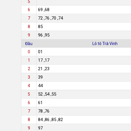
5
69 ,68
6
72 ,76 ,70 ,74
7
85
8
96 ,95
9
Đầu
Lô tô Trà Vinh
01
0
17 ,17
1
21 ,23
2
39
3
44
4
52 ,54 ,55
5
61
6
78 ,76
7
84 ,86 ,85 ,82
8
97
9