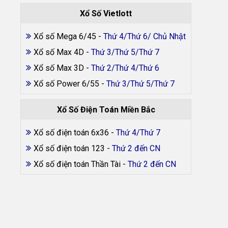
Xổ Số Vietlott
Xổ số Mega 6/45
-
Thứ 4/Thứ 6/ Chủ Nhật
Xổ số Max 4D
-
Thứ 3/Thứ 5/Thứ 7
Xổ số Max 3D
-
Thứ 2/Thứ 4/Thứ 6
Xổ số Power 6/55
-
Thứ 3/Thứ 5/Thứ 7
Xổ Số Điện Toán Miền Bắc
Xổ số điện toán 6x36
-
Thứ 4/Thứ 7
Xổ số điện toán 123
-
Thứ 2 đến CN
Xổ số điện toán Thần Tài
-
Thứ 2 đến CN