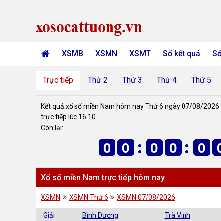
XSMB
XSMN
XSMT
Sổ kết quả
Sớ
Trực tiếp
Thứ 2
Thứ 3
Thứ 4
Thứ 5
Kết quả xổ số miền Nam hôm nay Thứ 6 ngày 07/08/2026 
trực tiếp lúc 16:10
Còn lại:
9
9
0
0
9
9
0
0
9
9
0
0
9
9
0
0
9
9
0
0
Xổ số miền Nam trực tiếp hôm nay
XSMN
XSMN Thứ 6
XSMN 07/08/2026
Giải
Bình Dương
Trà Vinh