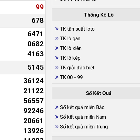
99
Thống Kê Lô
678
TK tần suất loto
6471
TK lô gan
0682
TK lô xiên
4163
TK lô kép
5145
TK giải đặc biệt
TK 00 - 99
36124
21122
Sổ Kết Quả
56557
Sổ kết quả miền Bắc
92246
Sổ kết quả miền Nam
20661
Sổ kết quả miền Trung
13926