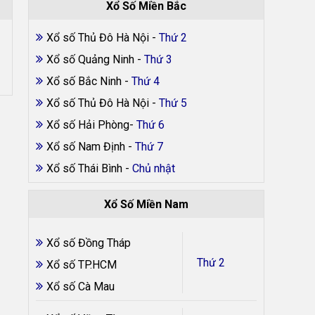
Xổ Số Miền Bắc
Xổ số Thủ Đô Hà Nội
-
Thứ 2
Xổ số Quảng Ninh
-
Thứ 3
Xổ số Bắc Ninh
-
Thứ 4
Xổ số Thủ Đô Hà Nội
-
Thứ 5
Xổ số Hải Phòng
-
Thứ 6
Xổ số Nam Định
-
Thứ 7
Xổ số Thái Bình
-
Chủ nhật
Xổ Số Miền Nam
Xổ số Đồng Tháp
Thứ 2
Xổ số TP.HCM
Xổ số Cà Mau