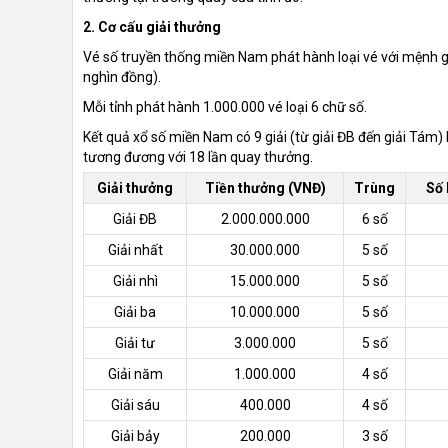
2. Cơ cấu giải thưởng
Vé số truyền thống miền Nam phát hành loại vé với mệnh 
nghìn đồng).
Mỗi tỉnh phát hành 1.000.000 vé loại 6 chữ số.
Kết quả xổ số miền Nam có 9 giải (từ giải ĐB đến giải Tám
tương đương với 18 lần quay thưởng.
Giải thưởng
Tiền thưởng (VNĐ)
Trùng
Số 
Giải ĐB
2.000.000.000
6 số
Giải nhất
30.000.000
5 số
Giải nhì
15.000.000
5 số
Giải ba
10.000.000
5 số
Giải tư
3.000.000
5 số
Giải năm
1.000.000
4 số
Giải sáu
400.000
4 số
Giải bảy
200.000
3 số