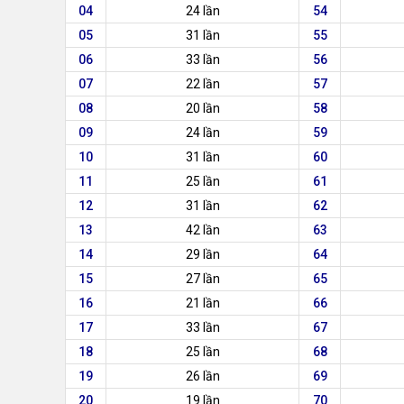
04
24 lần
54
18
3
1
05
31 lần
55
19
1
06
33 lần
56
20
07
22 lần
57
21
08
20 lần
58
22
09
24 lần
59
23
2
1
1
10
31 lần
60
24
1
1
11
25 lần
61
25
1
2
12
31 lần
62
26
13
42 lần
63
27
1
14
29 lần
64
28
1
15
27 lần
65
29
1
16
21 lần
66
30
1
1
17
33 lần
67
31
1
18
25 lần
68
32
1
19
26 lần
69
33
2
1
20
19 lần
70