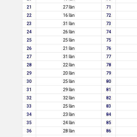
34
1
21
27 lần
71
35
22
16 lần
72
36
1
23
31 lần
73
24
37
26 lần
74
25
25 lần
75
38
1
26
21 lần
76
39
27
31 lần
77
40
28
22 lần
78
41
1
1
1
29
20 lần
79
42
1
30
25 lần
80
43
1
31
29 lần
81
44
1
32
32 lần
82
45
33
25 lần
83
46
1
34
23 lần
84
47
1
35
24 lần
85
48
1
1
36
28 lần
86
49
1