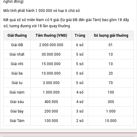
nghìn đồng).
Mỗi tỉnh phát hành 1.000.000 vé loại 6 chữ số.
Kết quả xổ số miền Nam có 9 giải (từ giải ĐB đến giải Tám) bao gồm 18 dãy
số, tương đương với 18 lần quay thưởng.
Giải thưởng
Tiền thưởng (VNĐ)
Trùng
Số lượng giải thưởng
Giải ĐB
2.000.000.000
6 số
01
Giải nhất
30.000.000
5 số
10
Giải nhì
15.000.000
5 số
10
Giải ba
10.000.000
5 số
20
Giải tư
3.000.000
5 số
70
Giải năm
1.000.000
4 số
100
Giải sáu
400.000
4 số
300
Giải bảy
200.000
3 số
1.000
Giải Tám
100.000
2 số
10.000