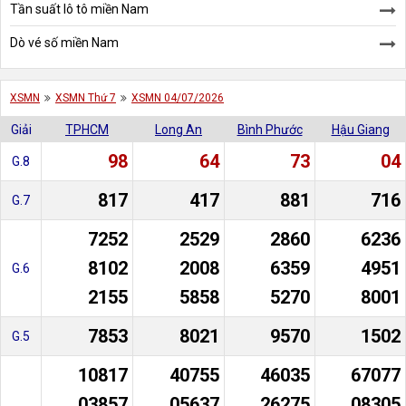
Tần suất lô tô miền Nam
Dò vé số miền Nam
XSMN
XSMN Thứ 7
XSMN 04/07/2026
Giải
TPHCM
Long An
Bình Phước
Hậu Giang
98
64
73
04
G.8
817
417
881
716
G.7
7252
2529
2860
6236
8102
2008
6359
4951
G.6
2155
5858
5270
8001
7853
8021
9570
1502
G.5
10817
40755
46035
67077
03857
05637
26275
08305