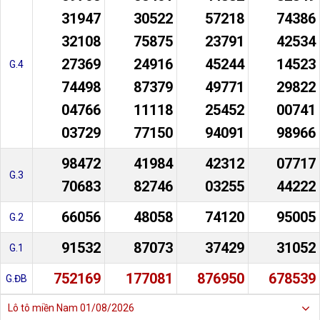
31947
30522
57218
74386
32108
75875
23791
42534
27369
24916
45244
14523
G.4
74498
87379
49771
29822
04766
11118
25452
00741
03729
77150
94091
98966
98472
41984
42312
07717
G.3
70683
82746
03255
44222
66056
48058
74120
95005
G.2
91532
87073
37429
31052
G.1
752169
177081
876950
678539
G.ĐB
Lô tô miền Nam
01/08/2026