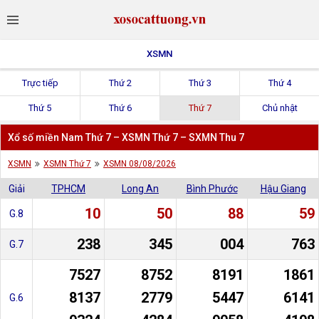
XSMN
Trực tiếp
Thứ 2
Thứ 3
Thứ 4
Thứ 5
Thứ 6
Thứ 7
Chủ nhật
Xổ số miền Nam Thứ 7 – XSMN Thứ 7 – SXMN Thu 7
XSMN
XSMN Thứ 7
XSMN 08/08/2026
Giải
TPHCM
Long An
Bình Phước
Hậu Giang
10
50
88
59
G.8
238
345
004
763
G.7
7527
8752
8191
1861
8137
2779
5447
6141
G.6