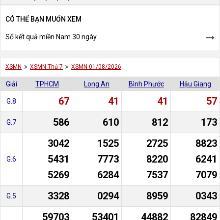
CÓ THỂ BẠN MUỐN XEM
Sổ kết quả miền Nam 30 ngày
XSMN
XSMN Thứ 7
XSMN 01/08/2026
Giải
TPHCM
Long An
Bình Phước
Hậu Giang
67
41
41
57
G.8
586
610
812
173
G.7
3042
1525
2725
8823
5431
7773
8220
6241
G.6
5269
6284
7537
7079
3328
0294
8959
0343
G.5
59703
53401
44882
82849