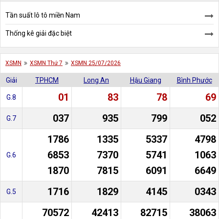
Tần suất lô tô miền Nam
Thống kê giải đặc biệt
XSMN
XSMN Thứ 7
XSMN 25/07/2026
Giải
TPHCM
Long An
Hậu Giang
Bình Phước
01
83
78
69
G.8
037
935
799
052
G.7
1786
1335
5337
4798
6853
7370
5741
1063
G.6
1870
7815
6091
6649
1716
1829
4145
0343
G.5
70572
42413
82715
38063