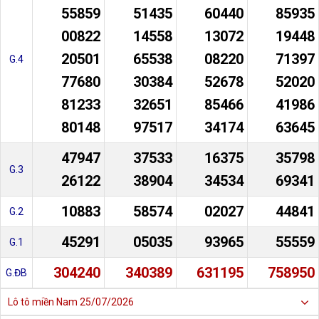
55859
51435
60440
85935
00822
14558
13072
19448
20501
65538
08220
71397
G.4
77680
30384
52678
52020
81233
32651
85466
41986
80148
97517
34174
63645
47947
37533
16375
35798
G.3
26122
38904
34534
69341
10883
58574
02027
44841
G.2
45291
05035
93965
55559
G.1
304240
340389
631195
758950
G.ĐB
Lô tô miền Nam
25/07/2026