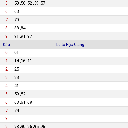
58 ,56 ,52 ,59 ,57
5
63
6
70
7
88 ,84
8
91 ,91 ,97
9
Đầu
Lô tô Hậu Giang
01
0
14 ,16 ,11
1
25
2
38
3
41
4
59 ,52
5
63 ,61 ,68
6
74
7
8
98 ,90 ,95 ,95 ,96
9