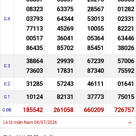
08323
63375
28567
01282
03793
64344
53013
02331
G.4
77113
45269
10055
82221
00517
36041
05364
63446
86435
85702
85451
38026
38864
29939
67239
57006
G.3
73603
17831
87340
75592
31285
57243
46111
01641
G.2
10124
82131
37773
75015
G.1
185542
261058
660209
726757
G.ĐB
Lô tô miền Nam
04/07/2026