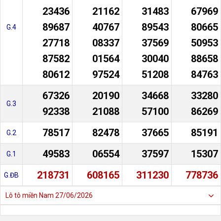
23436
21162
31483
67969
89687
40767
89543
80665
G.4
27718
08337
37569
50953
87582
01564
30040
88658
80612
97524
51208
84763
67326
20190
34668
33280
G.3
92338
21088
57100
86269
78517
82478
37665
85191
G.2
49583
06554
37597
15307
G.1
218731
608165
311230
778736
G.ĐB
Lô tô miền Nam
27/06/2026