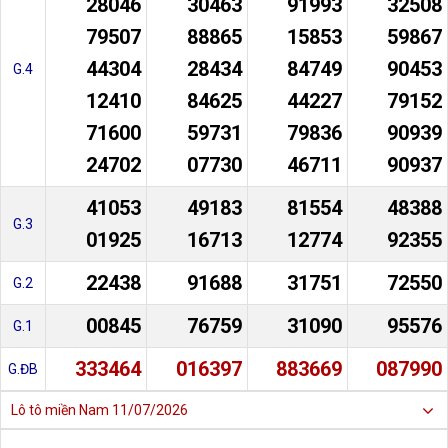
28046
30463
91993
32508
79507
88865
15853
59867
44304
28434
84749
90453
G.4
12410
84625
44227
79152
71600
59731
79836
90939
24702
07730
46711
90937
41053
49183
81554
48388
G.3
01925
16713
12774
92355
22438
91688
31751
72550
G.2
00845
76759
31090
95576
G.1
333464
016397
883669
087990
G.ĐB
Lô tô miền Nam
11/07/2026