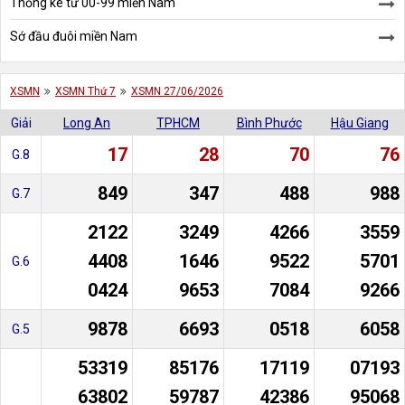
Thống kê từ 00-99 miền Nam
Sớ đầu đuôi miền Nam
XSMN
XSMN Thứ 7
XSMN 27/06/2026
Giải
Long An
TPHCM
Bình Phước
Hậu Giang
17
28
70
76
G.8
849
347
488
988
G.7
2122
3249
4266
3559
4408
1646
9522
5701
G.6
0424
9653
7084
9266
9878
6693
0518
6058
G.5
53319
85176
17119
07193
63802
59787
42386
95068