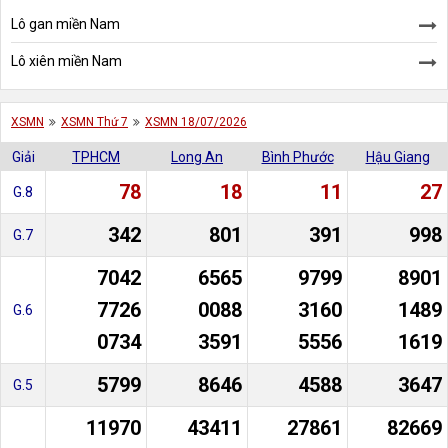
Lô gan miền Nam
Lô xiên miền Nam
XSMN
XSMN Thứ 7
XSMN 18/07/2026
Giải
TPHCM
Long An
Bình Phước
Hậu Giang
78
18
11
27
G.8
342
801
391
998
G.7
7042
6565
9799
8901
7726
0088
3160
1489
G.6
0734
3591
5556
1619
5799
8646
4588
3647
G.5
11970
43411
27861
82669