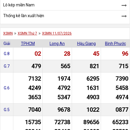
Lô kép miền Nam
Thống kê lần xuất hiện
XSMN
XSMN Thứ 7
XSMN 11/07/2026
Giải
TPHCM
Long An
Hậu Giang
Bình Phước
02
28
45
96
G.8
479
565
821
715
G.7
7132
1974
6295
7390
4249
4792
1631
5458
G.6
3653
5347
4903
4974
7040
9678
1022
0877
G.5
15735
72738
89656
65233