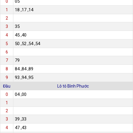
05
0
18 ,17 ,14
1
2
35
3
45 ,40
4
50 ,52 ,54 ,54
5
6
79
7
84 ,84 ,89
8
93 ,94 ,95
9
Đầu
Lô tô Bình Phước
04 ,00
0
1
2
39 ,33
3
47 ,43
4