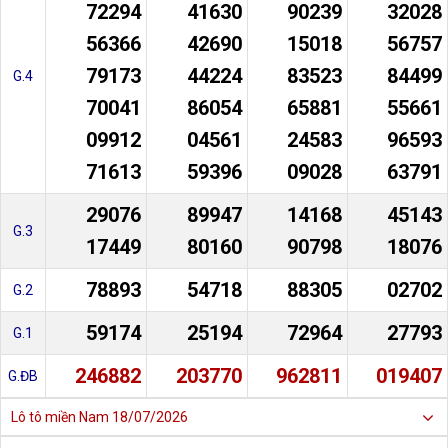
72294
41630
90239
32028
56366
42690
15018
56757
79173
44224
83523
84499
G.4
70041
86054
65881
55661
09912
04561
24583
96593
71613
59396
09028
63791
29076
89947
14168
45143
G.3
17449
80160
90798
18076
78893
54718
88305
02702
G.2
59174
25194
72964
27793
G.1
246882
203770
962811
019407
G.ĐB
Lô tô miền Nam
18/07/2026