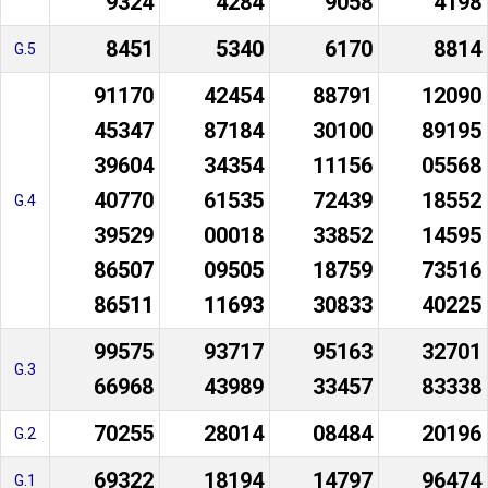
9324
4284
9058
4198
8451
5340
6170
8814
G.5
91170
42454
88791
12090
45347
87184
30100
89195
39604
34354
11156
05568
40770
61535
72439
18552
G.4
39529
00018
33852
14595
86507
09505
18759
73516
86511
11693
30833
40225
99575
93717
95163
32701
G.3
66968
43989
33457
83338
70255
28014
08484
20196
G.2
69322
18194
14797
96474
G.1