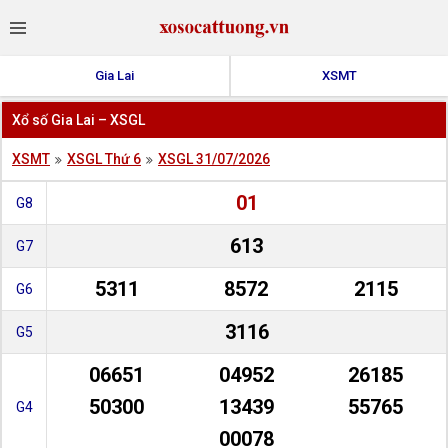
Gia Lai
XSMT
Xổ số Gia Lai – XSGL
XSMT
XSGL Thứ 6
XSGL 31/07/2026
01
G8
613
G7
5311
8572
2115
G6
3116
G5
06651
04952
26185
50300
13439
55765
G4
00078