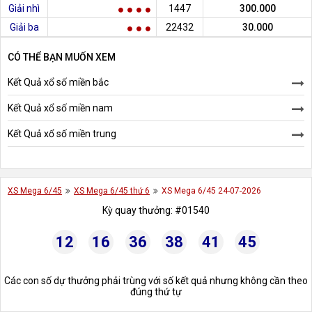
Giải nhì
1447
300.000
Giải ba
22432
30.000
CÓ THỂ BẠN MUỐN XEM
Kết Quả xổ số miền bắc
Kết Quả xổ số miền nam
Kết Quả xổ số miền trung
XS Mega 6/45
XS Mega 6/45 thứ 6
XS Mega 6/45 24-07-2026
Kỳ quay thưởng: #01540
12
16
36
38
41
45
Các con số dự thưởng phải trùng với số kết quả nhưng không cần theo
đúng thứ tự