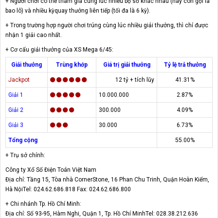
+ Người chơi có thể tham gia cùng lúc nhiều bộ số khác nhau (hay còn gọi là
bao lô) và nhiều kỳquay thưởng liên tiếp (tối đa là 6 kỳ).
+ Trong trường hợp người chơi trúng cùng lúc nhiều giải thưởng, thì chỉ được
nhận 1 giải cao nhất.
+ Cơ cấu giải thưởng của XS Mega 6/45:
Giải thưởng
Trùng khớp
Giá trị giải thưởng
Tỷ lệ trả thưởng
Jackpot
12 tỷ + tích lũy
41.31%
Giải 1
10.000.000
2.87%
Giải 2
300.000
4.09%
Giải 3
30.000
6.73%
Tổng cộng
55.00%
+ Trụ sở chính:
Công ty Xổ Số Điện Toán Việt Nam
Địa chỉ: Tầng 15, Tòa nhà CornerStone, 16 Phan Chu Trinh, Quận Hoàn Kiếm,
Hà NộiTel: 024.62.686.818 Fax: 024.62.686.800
+ Chi nhánh Tp. Hồ Chí Minh:
Địa chỉ: Số 93-95, Hàm Nghi, Quận 1, Tp. Hồ Chí MinhTel: 028.38.212.636