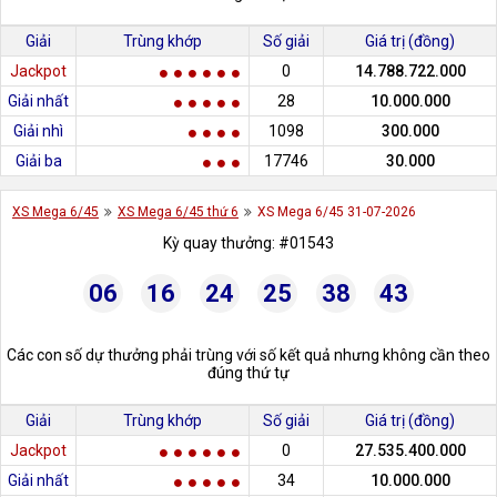
Giải
Trùng khớp
Số giải
Giá trị (đồng)
Jackpot
0
14.788.722.000
Giải nhất
28
10.000.000
Giải nhì
1098
300.000
Giải ba
17746
30.000
XS Mega 6/45
XS Mega 6/45 thứ 6
XS Mega 6/45 31-07-2026
Kỳ quay thưởng: #01543
06
16
24
25
38
43
Các con số dự thưởng phải trùng với số kết quả nhưng không cần theo
đúng thứ tự
Giải
Trùng khớp
Số giải
Giá trị (đồng)
Jackpot
0
27.535.400.000
Giải nhất
34
10.000.000