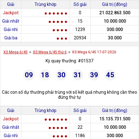
Giải
Trùng khớp
Số giải
Giá trị (đồng)
Jackpot
0
21.022.863.500
Giải nhất
15
10.000.000
Giải nhì
1239
300.000
Giải ba
20934
30.000
XS Mega 6/45
XS Mega 6/45 thứ 6
XS Mega 6/45 17-07-2026
Kỳ quay thưởng: #01537
09
18
30
31
39
45
Các con số dự thưởng phải trùng với số kết quả nhưng không cần theo
đúng thứ tự
Giải
Trùng khớp
Số giải
Giá trị (đồng)
Jackpot
0
15.135.731.500
Giải nhất
22
10.000.000
Giải nhì
1186
300.000