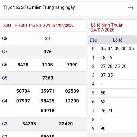
Trực tiếp xổ số miền Trung hàng ngày
Lô tô Ninh Thuận
XSMT
XSNT Thứ 6
XSNT 24/07/2026
24/07/2026
27
G8
Đầu
Lô tô
05, 04, 09, 00, 05
0
076
G7
18, 19
1
8428
1105
7990
G6
27, 28, 25, 20
2
37, 35
3
7363
G5
-
4
50704
35971
02509
58
5
07937
98425
12200
G4
63
6
60918
76, 71
7
-
8
54335
33420
G3
90
9