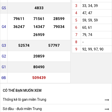
33, 34, 39
3
4833
G5
47, 47
4
79611
71561
28599
59, 59, 59
5
36247
14347
79034
G4
60, 61
6
26959
79, 74
7
-
8
52574
57797
G3
92, 99, 97, 90
9
20859
G2
80490
G1
509439
ĐB
CÓ THỂ BẠN MUỐN XEM
Thống kê lô gan miền Trung
Sớ đầu - đuôi miền Trung