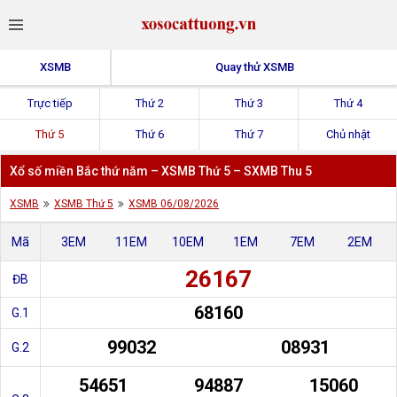
XSMB
Quay thử XSMB
Trực tiếp
Thứ 2
Thứ 3
Thứ 4
Thứ 5
Thứ 6
Thứ 7
Chủ nhật
Xổ số miền Bắc thứ năm – XSMB Thứ 5 – SXMB Thu 5
XSMB
XSMB Thứ 5
XSMB 06/08/2026
Mã
3EM
11EM
10EM
1EM
7EM
2EM
26167
ĐB
68160
G.1
99032
08931
G.2
54651
94887
15060