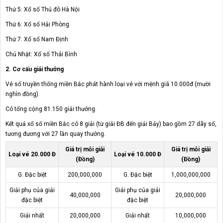
Thứ 5: Xổ số Thủ đô Hà Nội
Thứ 6: Xổ số Hải Phòng
Thứ 7: Xổ số Nam Định
Chủ Nhật: Xổ số Thái Bình
2. Cơ cấu giải thưởng
Vé số truyền thống miền Bắc phát hành loại vé với mệnh giá 10.000đ (mười
nghìn đồng).
Có tổng cộng 81.150 giải thưởng.
Kết quả xổ số miền Bắc có 8 giải (từ giải ĐB đến giải Bảy) bao gồm 27 dãy số,
tương đương với 27 lần quay thưởng.
Giá trị mỗi giải
Giá trị mỗi giải
Loại vé 20.000 Đ
Loại vé 10.000 Đ
(Đồng)
(Đồng)
G. Đặc biệt
200,000,000
G. Đặc biệt
1,000,000,000
Giải phụ của giải
Giải phụ của giải
40,000,000
20,000,000
đặc biệt
đặc biệt
Giải nhất
20,000,000
Giải nhất
10,000,000