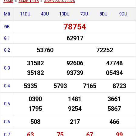
XSMB
XSMB Thứ 5
XSMB 23/07/2026
Mã
11DU
4DU
13DU
7DU
8DU
9DU
78754
ĐB
62917
G.1
53760
72252
G.2
31582
92606
47748
G.3
35182
93739
05434
5335
5793
7165
8723
G.4
0390
1481
3661
G.5
1795
9254
5867
508
217
466
G.6
63
75
67
99
G.7