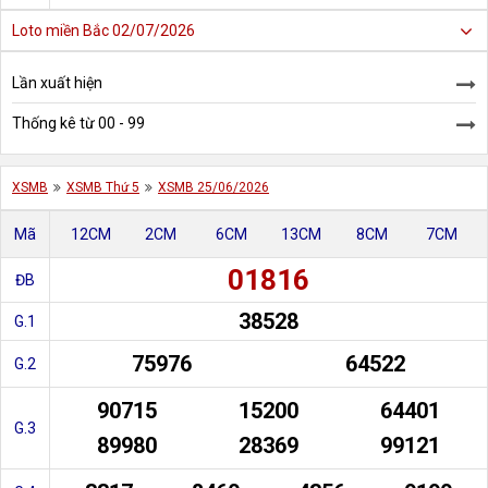
Loto miền Bắc
02/07/2026
Lần xuất hiện
Thống kê từ 00 - 99
XSMB
XSMB Thứ 5
XSMB 25/06/2026
Mã
12CM
2CM
6CM
13CM
8CM
7CM
01816
ĐB
38528
G.1
75976
64522
G.2
90715
15200
64401
G.3
89980
28369
99121