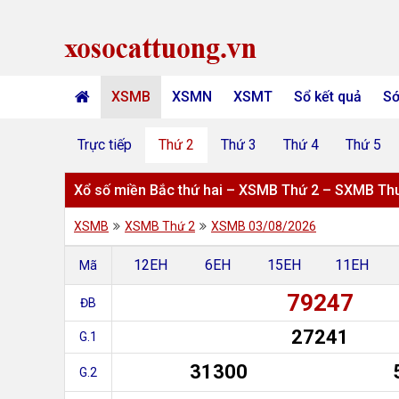
XSMB
XSMN
XSMT
Sổ kết quả
Sớ
Trực tiếp
Thứ 2
Thứ 3
Thứ 4
Thứ 5
Xổ số miền Bắc thứ hai – XSMB Thứ 2 – SXMB Th
XSMB
XSMB Thứ 2
XSMB 03/08/2026
12EH
6EH
15EH
11EH
Mã
79247
ĐB
27241
G.1
31300
G.2