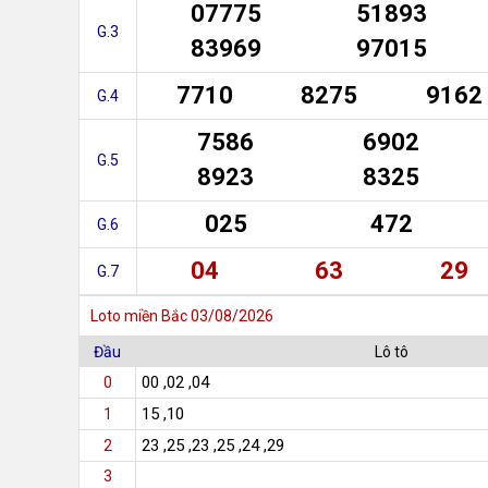
07775
51893
G.3
83969
97015
7710
8275
9162
G.4
7586
6902
G.5
8923
8325
025
472
G.6
04
63
29
G.7
Loto miền Bắc
03/08/2026
Đầu
Lô tô
00 ,02 ,04
0
15 ,10
1
23 ,25 ,23 ,25 ,24 ,29
2
3