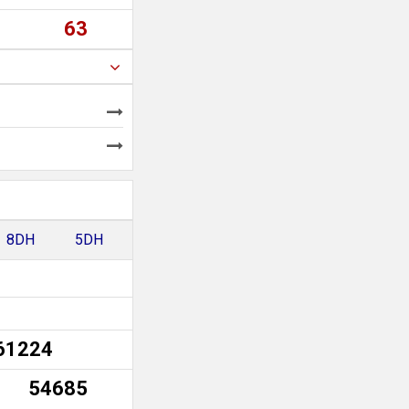
63
8DH
5DH
61224
54685