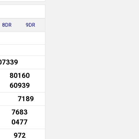
8DR
9DR
07339
80160
60939
7189
7683
0477
972