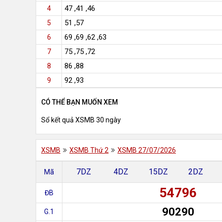
47 ,41 ,46
4
51 ,57
5
69 ,69 ,62 ,63
6
75 ,75 ,72
7
86 ,88
8
92 ,93
9
CÓ THỂ BẠN MUỐN XEM
Sổ kết quả XSMB 30 ngày
XSMB
XSMB Thứ 2
XSMB 27/07/2026
7DZ
4DZ
15DZ
2DZ
Mã
54796
ĐB
90290
G.1