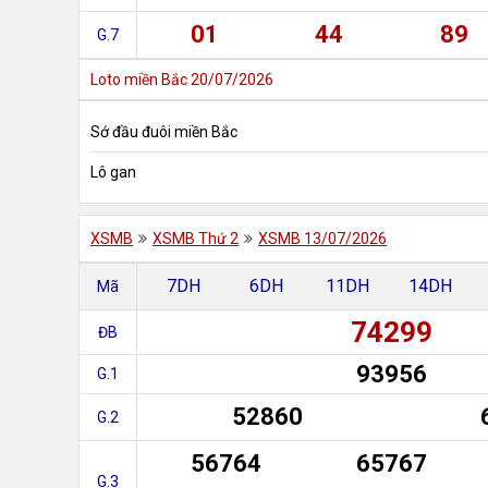
01
44
89
G.7
Loto miền Bắc
20/07/2026
Sớ đầu đuôi miền Bắc
Lô gan
XSMB
XSMB Thứ 2
XSMB 13/07/2026
7DH
6DH
11DH
14DH
Mã
74299
ĐB
93956
G.1
52860
G.2
56764
65767
G.3