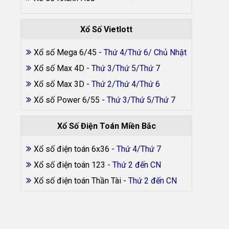
Xổ Số Vietlott
Xổ số Mega 6/45
-
Thứ 4/Thứ 6/ Chủ Nhật
Xổ số Max 4D
-
Thứ 3/Thứ 5/Thứ 7
Xổ số Max 3D
-
Thứ 2/Thứ 4/Thứ 6
Xổ số Power 6/55
-
Thứ 3/Thứ 5/Thứ 7
Xổ Số Điện Toán Miền Bắc
Xổ số điện toán 6x36
-
Thứ 4/Thứ 7
Xổ số điện toán 123
-
Thứ 2 đến CN
Xổ số điện toán Thần Tài
-
Thứ 2 đến CN