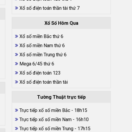
Xổ số điện toán thần tài thứ 7
Xổ Số Hôm Qua
Xổ số miền Bắc thứ 6
Xổ số miền Nam thứ 6
Xổ số miền Trung thứ 6
Mega 6/45 thứ 6
Xổ số điện toán 123
Xổ số điện toán thần tài
Tường Thuật trực tiếp
Trực tiếp xổ số miền Bắc
- 18h15
Trực tiếp xổ số miền Nam
- 16h10
Trực tiếp xổ số miền Trung
- 17h15