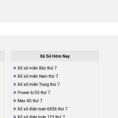
Xổ Số Hôm Nay
Xổ số miền Bắc thứ 7
Xổ số miền Nam thứ 7
Xổ số miền Trung thứ 7
Power 6/55 thứ 7
Max 4D thứ 7
Xổ số điện toán 6X36 thứ 7
Xổ số điện toán 123 thứ 7