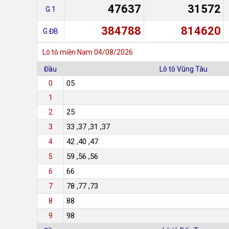
47637
31572
G.1
384788
814620
G.ĐB
Lô tô miền Nam
04/08/2026
Đầu
Lô tô Vũng Tàu
05
0
1
25
2
33 ,37 ,31 ,37
3
42 ,40 ,47
4
59 ,56 ,56
5
66
6
78 ,77 ,73
7
88
8
98
9