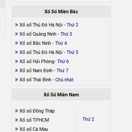
Xổ Số Miền Bắc
Xổ số Thủ Đô Hà Nội
-
Thứ 2
Xổ số Quảng Ninh
-
Thứ 3
Xổ số Bắc Ninh
-
Thứ 4
Xổ số Thủ Đô Hà Nội
-
Thứ 5
Xổ số Hải Phòng
-
Thứ 6
Xổ số Nam Định
-
Thứ 7
Xổ số Thái Bình
-
Chủ nhật
Xổ Số Miền Nam
Xổ số Đồng Tháp
Thứ 2
Xổ số TP.HCM
Xổ số Cà Mau