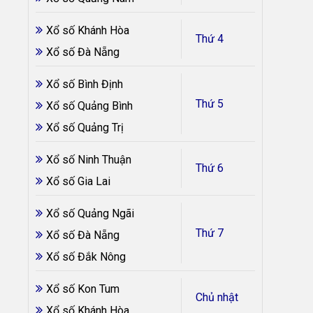
Xổ số Khánh Hòa
Thứ 4
Xổ số Đà Nẵng
Xổ số Bình Định
Thứ 5
Xổ số Quảng Bình
Xổ số Quảng Trị
Xổ số Ninh Thuận
Thứ 6
Xổ số Gia Lai
Xổ số Quảng Ngãi
Thứ 7
Xổ số Đà Nẵng
Xổ số Đắk Nông
Xổ số Kon Tum
Chủ nhật
Xổ số Khánh Hòa