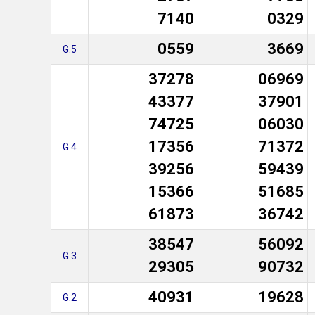
7140
0329
0559
3669
G.5
37278
06969
43377
37901
74725
06030
17356
71372
G.4
39256
59439
15366
51685
61873
36742
38547
56092
G.3
29305
90732
40931
19628
G.2