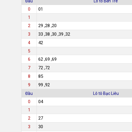
Đầu
Lô tô Bến Tre
01
0
1
29 ,28 ,20
2
33 ,38 ,30 ,39 ,32
3
42
4
5
62 ,69 ,69
6
72 ,72
7
85
8
99 ,92
9
Đầu
Lô tô Bạc Liêu
04
0
1
27
2
30
3