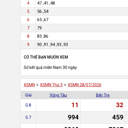
47 ,41 ,48
4
56 ,54
5
65 ,67
6
79
7
83 ,86
8
90 ,91 ,94 ,93 ,93
9
CÓ THỂ BẠN MUỐN XEM
Sổ kết quả miền Nam 30 ngày
XSMN
XSMN Thứ 3
XSMN 28/07/2026
Giải
Vũng Tàu
Bến Tre
11
32
G.8
994
459
G.7