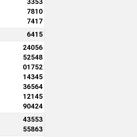
3353
7810
7417
6415
24056
52548
01752
14345
36564
12145
90424
43553
55863