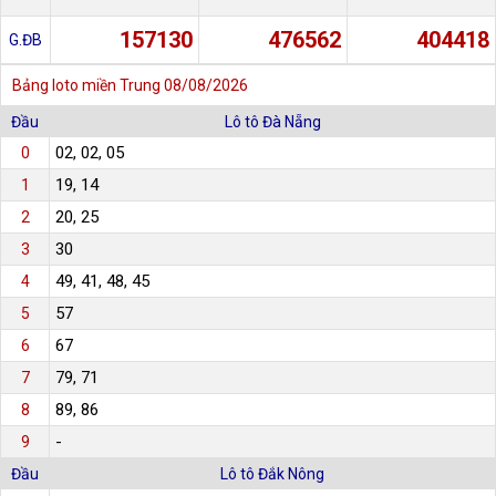
157130
476562
404418
G.ĐB
Bảng loto miền Trung
08/08/2026
Đầu
Lô tô Đà Nẵng
02, 02, 05
0
19, 14
1
20, 25
2
30
3
49, 41, 48, 45
4
57
5
67
6
79, 71
7
89, 86
8
-
9
Đầu
Lô tô Đắk Nông