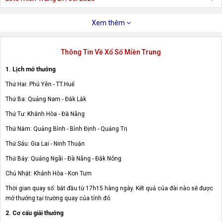
Xem thêm
Thông Tin Về Xổ Số Miền Trung
1. Lịch mở thưởng
Thứ Hai: Phú Yên - TT.Huế
Thứ Ba: Quảng Nam - Đắk Lắk
Thứ Tư: Khánh Hòa - Đà Nẵng
Thứ Năm: Quảng Bình - Bình Định - Quảng Trị
Thứ Sáu: Gia Lai - Ninh Thuận
Thứ Bảy: Quảng Ngãi - Đà Nẵng - Đắk Nông
Chủ Nhật: Khánh Hòa - Kon Tum
Thời gian quay số: bắt đầu từ 17h15 hàng ngày. Kết quả của đài nào sẽ được
mở thưởng tại trường quay của tỉnh đó.
2. Cơ cấu giải thưởng