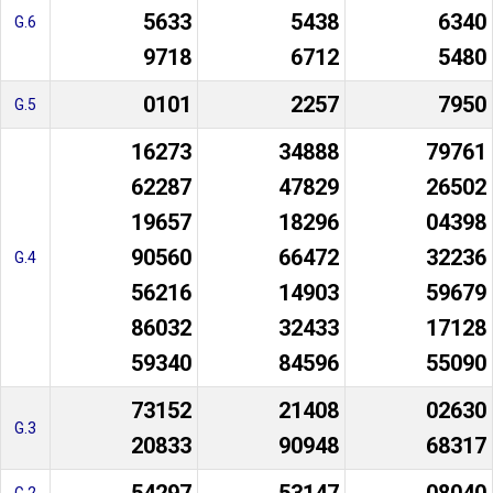
5633
5438
6340
G.6
9718
6712
5480
0101
2257
7950
G.5
16273
34888
79761
62287
47829
26502
19657
18296
04398
90560
66472
32236
G.4
56216
14903
59679
86032
32433
17128
59340
84596
55090
73152
21408
02630
G.3
20833
90948
68317