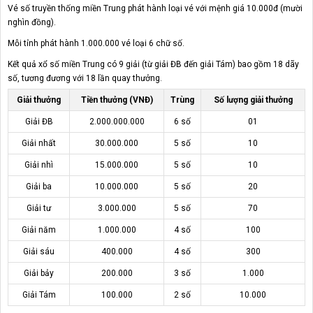
Vé số truyền thống miền Trung phát hành loại vé với mệnh giá 10.000đ (mười
nghìn đồng).
Mỗi tỉnh phát hành 1.000.000 vé loại 6 chữ số.
Kết quả xổ số miền Trung có 9 giải (từ giải ĐB đến giải Tám) bao gồm 18 dãy
số, tương đương với 18 lần quay thưởng.
Giải thưởng
Tiền thưởng (VNĐ)
Trùng
Số lượng giải thưởng
Giải ĐB
2.000.000.000
6 số
01
Giải nhất
30.000.000
5 số
10
Giải nhì
15.000.000
5 số
10
Giải ba
10.000.000
5 số
20
Giải tư
3.000.000
5 số
70
Giải năm
1.000.000
4 số
100
Giải sáu
400.000
4 số
300
Giải bảy
200.000
3 số
1.000
Giải Tám
100.000
2 số
10.000