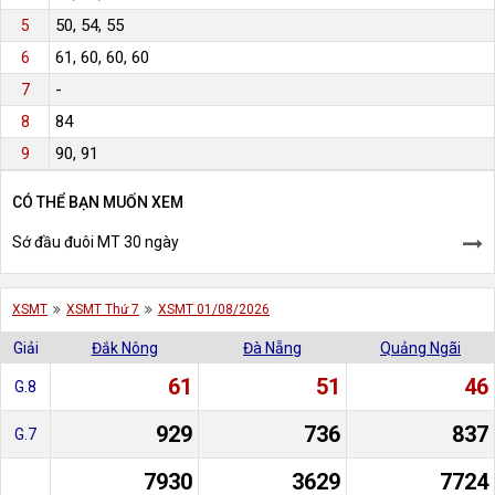
50, 54, 55
5
61, 60, 60, 60
6
-
7
84
8
90, 91
9
CÓ THỂ BẠN MUỐN XEM
Sớ đầu đuôi MT 30 ngày
XSMT
XSMT Thứ 7
XSMT 01/08/2026
Giải
Đắk Nông
Đà Nẵng
Quảng Ngãi
61
51
46
G.8
929
736
837
G.7
7930
3629
7724