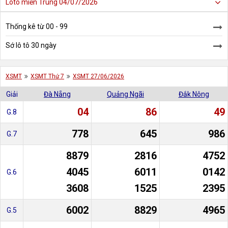
Loto miền Trung
04/07/2026
Thống kê từ 00 - 99
Sớ lô tô 30 ngày
XSMT
XSMT Thứ 7
XSMT 27/06/2026
Giải
Đà Nẵng
Quảng Ngãi
Đắk Nông
04
86
49
G.8
778
645
986
G.7
8879
2816
4752
4045
6011
0142
G.6
3608
1525
2395
6002
8829
4965
G.5