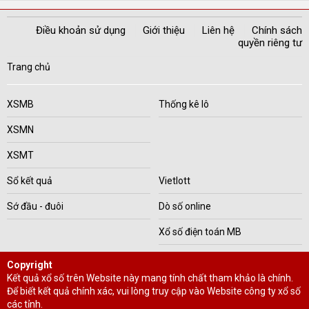
Điều khoản sử dụng
Giới thiệu
Liên hệ
Chính sách
quyền riêng tư
Trang chủ
XSMB
Thống kê lô
XSMN
XSMT
Sổ kết quả
Vietlott
Sớ đầu - đuôi
Dò số online
Xổ số điện toán MB
Copyright
Kết quả xổ số trên Website này mang tính chất tham khảo là chính.
Để biết kết quả chính xác, vui lòng truy cập vào Website công ty xổ số
các tỉnh.