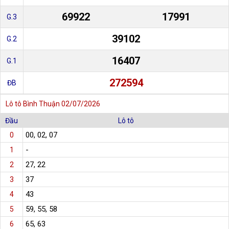
69922
17991
G.3
39102
G.2
16407
G.1
272594
ĐB
Lô tô Bình Thuận 02/07/2026
Đầu
Lô tô
00, 02, 07
0
-
1
27, 22
2
37
3
43
4
59, 55, 58
5
65, 63
6