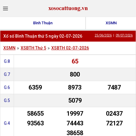
Bình Thuận
XSMN
Xổ số Bình Thuận thứ 5 ngày 02-07-2026
25/06/2026
|
09/07/2026
XSMN
XSBTH Thứ 5
XSBTH 02-07-2026
65
G.8
800
G.7
6359
8973
7487
G.6
5079
G.5
58655
19997
02437
93563
74443
72127
G.4
38658