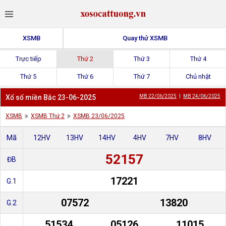
XSMB
Quay thử XSMB
Trực tiếp
Thứ 2
Thứ 3
Thứ 4
Thứ 5
Thứ 6
Thứ 7
Chủ nhật
Xổ số miền Bắc 23-06-2025
MB 22/06/2025
|
MB 24/06/2025
XSMB
XSMB Thứ 2
XSMB 23/06/2025
Mã
12HV
13HV
14HV
4HV
7HV
8HV
52157
ĐB
17221
G.1
07572
13820
G.2
51534
05126
11015