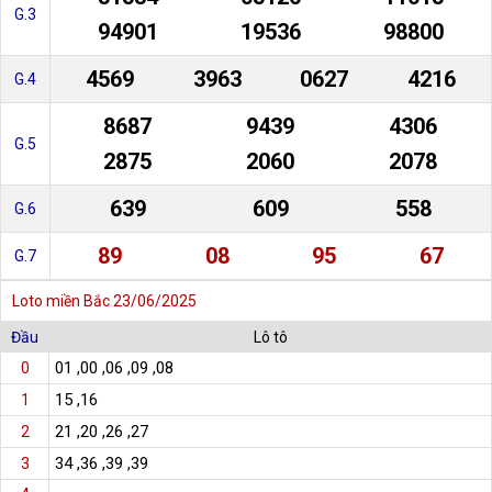
G.3
94901
19536
98800
4569
3963
0627
4216
G.4
8687
9439
4306
G.5
2875
2060
2078
639
609
558
G.6
89
08
95
67
G.7
Loto miền Bắc
23/06/2025
Đầu
Lô tô
01 ,00 ,06 ,09 ,08
0
15 ,16
1
21 ,20 ,26 ,27
2
34 ,36 ,39 ,39
3