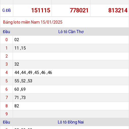
151115
778021
813214
G.ĐB
Bảng loto miền Nam
15/01/2025
Đầu
Lô tô Cần Thơ
02
0
11 ,15
1
2
32
3
44 ,44 ,49 ,45 ,46 ,46
4
55 ,52 ,53
5
60 ,69
6
71 ,73
7
82
8
9
Đầu
Lô tô Đồng Nai