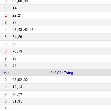
03 ,00 ,08
0
14
1
22 ,21
2
37
3
43 ,43 ,42 ,43
4
54 ,58
5
60
6
70 ,73
7
80
8
92
9
Đầu
Lô tô Sóc Trăng
03 ,02 ,02
0
12 ,14
1
29 ,29
2
31 ,35
3
4