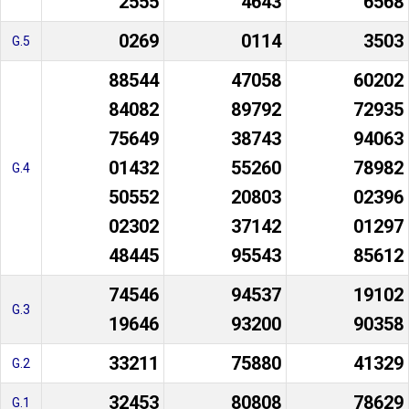
2555
4643
6568
0269
0114
3503
G.5
88544
47058
60202
84082
89792
72935
75649
38743
94063
01432
55260
78982
G.4
50552
20803
02396
02302
37142
01297
48445
95543
85612
74546
94537
19102
G.3
19646
93200
90358
33211
75880
41329
G.2
32453
80808
78629
G.1