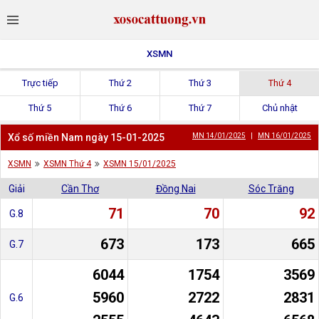
XSMN
Trực tiếp
Thứ 2
Thứ 3
Thứ 4
Thứ 5
Thứ 6
Thứ 7
Chủ nhật
Xổ số miền Nam ngày 15-01-2025
MN 14/01/2025
|
MN 16/01/2025
XSMN
XSMN Thứ 4
XSMN 15/01/2025
Giải
Cần Thơ
Đồng Nai
Sóc Trăng
71
70
92
G.8
673
173
665
G.7
6044
1754
3569
5960
2722
2831
G.6