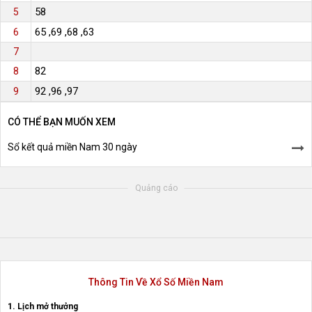
58
5
65 ,69 ,68 ,63
6
7
82
8
92 ,96 ,97
9
CÓ THỂ BẠN MUỐN XEM
Sổ kết quả miền Nam 30 ngày
Quảng cáo
Thông Tin Về Xổ Số Miền Nam
1. Lịch mở thưởng