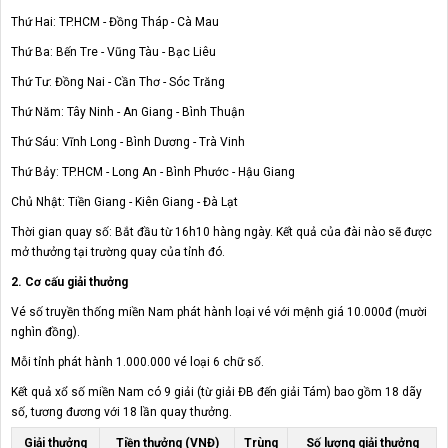
Thứ Hai: TP.HCM - Đồng Tháp - Cà Mau
Thứ Ba: Bến Tre - Vũng Tàu - Bạc Liêu
Thứ Tư: Đồng Nai - Cần Thơ - Sóc Trăng
Thứ Năm: Tây Ninh - An Giang - Bình Thuận
Thứ Sáu: Vĩnh Long - Bình Dương - Trà Vinh
Thứ Bảy: TP.HCM - Long An - Bình Phước - Hậu Giang
Chủ Nhật: Tiền Giang - Kiên Giang - Đà Lạt
Thời gian quay số: Bắt đầu từ 16h10 hàng ngày. Kết quả của đài nào sẽ được
mở thưởng tại trường quay của tỉnh đó.
2. Cơ cấu giải thưởng
Vé số truyền thống miền Nam phát hành loại vé với mệnh giá 10.000đ (mười
nghìn đồng).
Mỗi tỉnh phát hành 1.000.000 vé loại 6 chữ số.
Kết quả xổ số miền Nam có 9 giải (từ giải ĐB đến giải Tám) bao gồm 18 dãy
số, tương đương với 18 lần quay thưởng.
Giải thưởng
Tiền thưởng (VNĐ)
Trùng
Số lượng giải thưởng