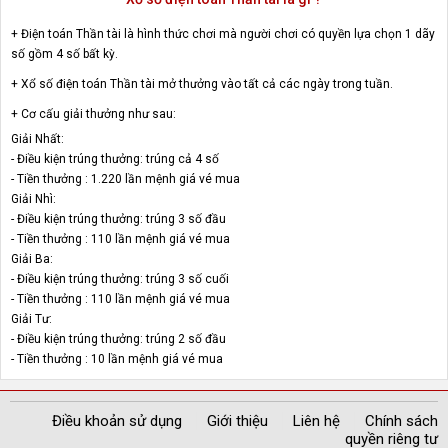
+ Điện toán Thần tài là hình thức chơi mà người chơi có quyền lựa chọn 1 dãy
số gồm 4 số bất kỳ.
+ Xổ số điện toán Thần tài mở thưởng vào tất cả các ngày trong tuần.
+ Cơ cấu giải thưởng như sau:
Giải Nhất:
- Điều kiện trúng thưởng: trúng cả 4 số
- Tiền thưởng : 1.220 lần mệnh giá vé mua
Giải Nhì:
- Điều kiện trúng thưởng: trúng 3 số đầu
- Tiền thưởng : 110 lần mệnh giá vé mua
Giải Ba:
- Điều kiện trúng thưởng: trúng 3 số cuối
- Tiền thưởng : 110 lần mệnh giá vé mua
Giải Tư:
- Điều kiện trúng thưởng: trúng 2 số đầu
- Tiền thưởng : 10 lần mệnh giá vé mua
Điều khoản sử dụng
Giới thiệu
Liên hệ
Chính sách
quyền riêng tư