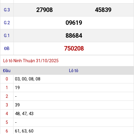
27908
45839
G.3
09619
G.2
88684
G.1
750208
ĐB
Lô tô Ninh Thuận 31/10/2025
Đầu
Lô tô
03, 00, 08, 08
0
19
1
-
2
39
3
48, 47, 43
4
-
5
61, 63, 60
6