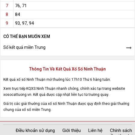
76, 71
7
84
8
93, 97, 94
9
CÓ THỂ BẠN MUỐN XEM
Sổ kết quả miền Trung
Thông Tin Về Kết Quả Xổ Số Ninh Thuận
Kết quả xổ số Ninh Thuận mở thưởng lúc 17h10 Thứ 6 hàng tuần.
Xem trực tiếp KQXS Ninh Thuận nhanh chóng, chính xác tại trang website
xosocattuong.vn. Kết quả được cập nhật liên tục từ trường quay.
Giá trị các giải thưởng của xổ số Ninh Thuận được quy định theo giải thưởng
chung của xổ số miền Trung.
Điều khoản sử dụng
Giới thiệu
Liên hệ
Chính sách