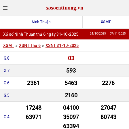
Ninh Thuận
XSMT
Xổ số Ninh Thuận thứ 6 ngày 31-10-2025
24/10/2025
|
07/11/2025
XSMT
XSNT Thứ 6
XSNT 31-10-2025
03
G.8
593
G.7
2361
5463
2276
G.6
2160
G.5
17248
04100
27047
63971
35097
80743
G.4
63394