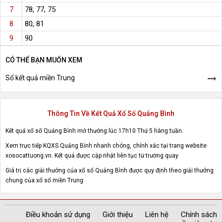
78, 77, 75
7
80, 81
8
90
9
CÓ THỂ BẠN MUỐN XEM
Sổ kết quả miền Trung
Thông Tin Về Kết Quả Xổ Số Quảng Bình
Kết quả xổ số Quảng Bình mở thưởng lúc 17h10 Thứ 5 hàng tuần.
Xem trực tiếp KQXS Quảng Bình nhanh chóng, chính xác tại trang website
xosocattuong.vn. Kết quả được cập nhật liên tục từ trường quay.
Giá trị các giải thưởng của xổ số Quảng Bình được quy định theo giải thưởng
chung của xổ số miền Trung.
Điều khoản sử dụng
Giới thiệu
Liên hệ
Chính sách