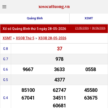
Quảng Bình
XSMT
Xổ số Quảng Bình thứ 5 ngày 28-05-2026
21/05/2026
|
04/06/2026
XSMT
XSQB Thứ 5
XSQB 28-05-2026
37
G.8
978
G.7
9667
3633
0558
G.6
4377
G.5
85100
62747
45580
67041
34511
63675
G.4
60681