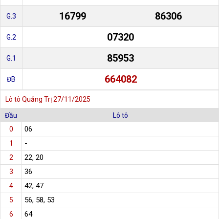
16799
86306
G.3
07320
G.2
85953
G.1
664082
ĐB
Lô tô Quảng Trị 27/11/2025
Đầu
Lô tô
06
0
-
1
22, 20
2
36
3
42, 47
4
56, 58, 53
5
64
6