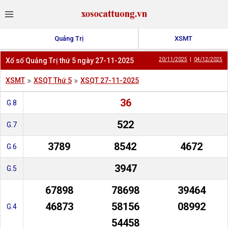
Quảng Trị
XSMT
Xổ số Quảng Trị thứ 5 ngày 27-11-2025
20/11/2025
|
04/12/2025
XSMT
XSQT Thứ 5
XSQT 27-11-2025
36
G.8
522
G.7
3789
8542
4672
G.6
3947
G.5
67898
78698
39464
46873
58156
08992
G.4
54458