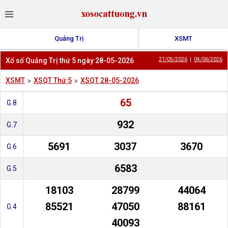
Quảng Trị
XSMT
Xổ số Quảng Trị thứ 5 ngày 28-05-2026
21/05/2026
|
04/06/2026
XSMT
XSQT Thứ 5
XSQT 28-05-2026
65
G.8
932
G.7
5691
3037
3670
G.6
6583
G.5
18103
28799
44064
85521
47050
88161
G.4
40093