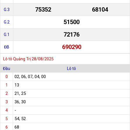
75352
68104
G.3
51500
G.2
72176
G.1
690290
ĐB
Lô tô Quảng Trị 28/08/2025
Đầu
Lô tô
02, 06, 07, 04, 00
0
13
1
21, 25
2
36, 30
3
-
4
54, 52
5
68
6