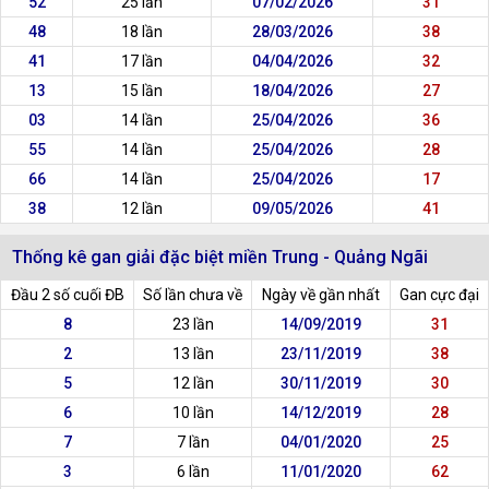
52
25 lần
07/02/2026
31
48
18 lần
28/03/2026
38
41
17 lần
04/04/2026
32
13
15 lần
18/04/2026
27
03
14 lần
25/04/2026
36
55
14 lần
25/04/2026
28
66
14 lần
25/04/2026
17
38
12 lần
09/05/2026
41
Thống kê gan giải đặc biệt miền Trung - Quảng Ngãi
Đầu 2 số cuối ĐB
Số lần chưa về
Ngày về gần nhất
Gan cực đại
8
23 lần
14/09/2019
31
2
13 lần
23/11/2019
38
5
12 lần
30/11/2019
30
6
10 lần
14/12/2019
28
7
7 lần
04/01/2020
25
3
6 lần
11/01/2020
62