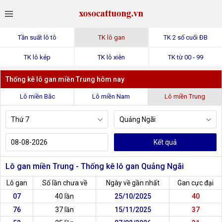
Tần suất lô tô
TK lô gan
TK 2 số cuối ĐB
TK lô kép
TK lô xiên
TK từ 00 - 99
Thống kê lô gan miền Trung hôm nay
Lô miền Bắc
Lô miền Nam
Lô miền Trung
Lô gan miền Trung - Thống kê lô gan Quảng Ngãi
Lô gan
Số lần chưa về
Ngày về gần nhất
Gan cực đại
07
40 lần
25/10/2025
40
76
37 lần
15/11/2025
37