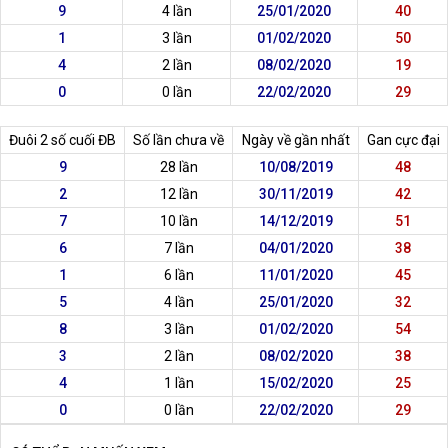
9
4 lần
25/01/2020
40
1
3 lần
01/02/2020
50
4
2 lần
08/02/2020
19
0
0 lần
22/02/2020
29
Đuôi 2 số cuối ĐB
Số lần chưa về
Ngày về gần nhất
Gan cực đại
9
28 lần
10/08/2019
48
2
12 lần
30/11/2019
42
7
10 lần
14/12/2019
51
6
7 lần
04/01/2020
38
1
6 lần
11/01/2020
45
5
4 lần
25/01/2020
32
8
3 lần
01/02/2020
54
3
2 lần
08/02/2020
38
4
1 lần
15/02/2020
25
0
0 lần
22/02/2020
29