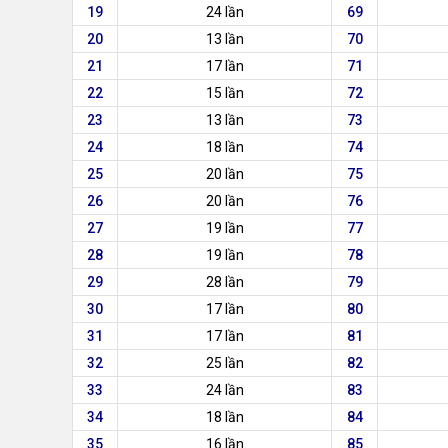
32
1
19
24 lần
69
33
1
20
13 lần
70
21
34
1
17 lần
71
22
15 lần
72
35
1
1
1
23
13 lần
73
36
1
24
18 lần
74
37
1
1
25
20 lần
75
38
26
20 lần
76
39
1
1
27
19 lần
77
40
28
19 lần
78
41
29
28 lần
79
42
30
17 lần
80
43
1
2
31
17 lần
81
44
32
25 lần
82
45
1
33
24 lần
83
46
34
18 lần
84
47
2
35
16 lần
85