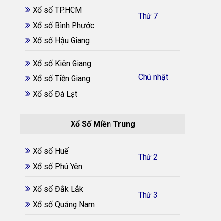
1
Xổ số TP.HCM
Thứ 7
1
Xổ số Bình Phước
1
Xổ số Hậu Giang
1
1
Xổ số Kiên Giang
1
1
Chủ nhật
Xổ số Tiền Giang
Xổ số Đà Lạt
1
1
1
1
Xổ Số Miền Trung
1
1
Xổ số Huế
Thứ 2
1
Xổ số Phú Yên
1
1
1
1
Xổ số Đắk Lắk
Thứ 3
1
1
Xổ số Quảng Nam
1