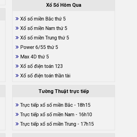
Xổ Số Hôm Qua
1
Xổ số miền Bắc thứ 5
1
Xổ số miền Nam thứ 5
2
Xổ số miền Trung thứ 5
2
1
1
Power 6/55 thứ 5
1
1
2
1
Max 4D thứ 5
1
2
1
Xổ số điện toán 123
1
Xổ số điện toán thần tài
2
1
1
1
Tường Thuật trực tiếp
1
Trực tiếp xổ số miền Bắc
- 18h15
1
Trực tiếp xổ số miền Nam
- 16h10
1
2
1
Trực tiếp xổ số miền Trung
- 17h15
1