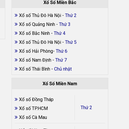
Xổ Số Miền Bắc
1
1
Xổ số Thủ Đô Hà Nội
-
Thứ 2
1
1
1
Xổ số Quảng Ninh
-
Thứ 3
1
1
Xổ số Bắc Ninh
-
Thứ 4
1
Xổ số Thủ Đô Hà Nội
-
Thứ 5
1
Xổ số Hải Phòng
-
Thứ 6
1
Xổ số Nam Định
-
Thứ 7
1
1
Xổ số Thái Bình
-
Chủ nhật
1
Xổ Số Miền Nam
1
1
Xổ số Đồng Tháp
1
Thứ 2
1
1
1
Xổ số TP.HCM
1
1
Xổ số Cà Mau
1