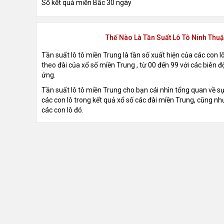
Sổ kết quả miền Bắc 30 ngày
64
65
66
Thế Nào Là Tần Suất Lô Tô Ninh Thu
67
Tần suất lô tô miền Trung là tần số xuất hiện của các con l
68
theo đài của xổ số miền Trung , từ 00 đến 99 với các biên 
ứng.
69
1
70
2
Tần suất lô tô miền Trung cho bạn cái nhìn tổng quan về s
các con lô trong kết quả xổ số các đài miền Trung, cũng nh
71
1
các con lô đó.
72
73
1
74
1
75
76
1
77
78
1
79
1