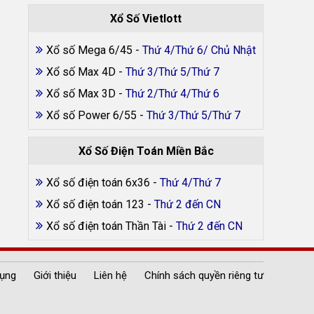
Xổ Số Vietlott
1
1
Xổ số Mega 6/45
-
Thứ 4/Thứ 6/ Chủ Nhật
Xổ số Max 4D
-
Thứ 3/Thứ 5/Thứ 7
1
1
1
Xổ số Max 3D
-
Thứ 2/Thứ 4/Thứ 6
Xổ số Power 6/55
-
Thứ 3/Thứ 5/Thứ 7
1
1
Xổ Số Điện Toán Miền Bắc
Xổ số điện toán 6x36
-
Thứ 4/Thứ 7
1
1
Xổ số điện toán 123
-
Thứ 2 đến CN
2
Xổ số điện toán Thần Tài
-
Thứ 2 đến CN
1
1
1
1
1
1
dụng
Giới thiệu
Liên hệ
Chính sách quyền riêng tư
1
1
1