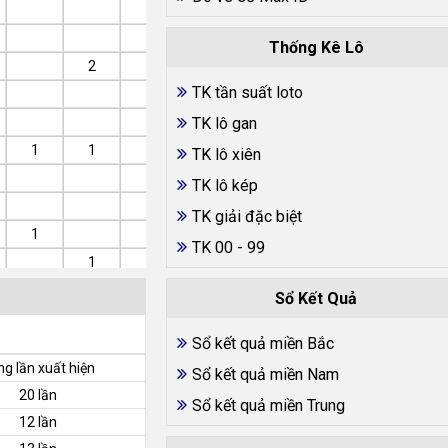
1
1
Thống Kê Lô
2
TK tần suất loto
TK lô gan
1
1
1
1
1
TK lô xiên
1
TK lô kép
TK giải đặc biệt
1
TK 00 - 99
1
1
1
1
Sổ Kết Quả
1
Sổ kết quả miền Bắc
1
1
1
g lần xuất hiện
Sổ kết quả miền Nam
1
1
20 lần
1
1
2
Sổ kết quả miền Trung
12 lần