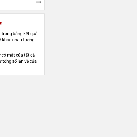
2
1
ận
1
1
1
ô trong bảng kết quả
độ khác nhau tương
1
1
2
1
1
ự có mặt của tất cả
ư tổng số lần về của
2
1
1
1
1
1
1
1
1
1