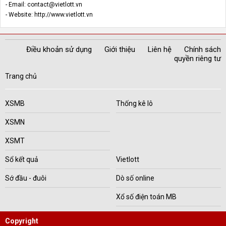
- Email: contact@vietlott.vn
- Website: http://www.vietlott.vn
Điều khoản sử dụng
Giới thiệu
Liên hệ
Chính sách
quyền riêng tư
Trang chủ
XSMB
Thống kê lô
XSMN
XSMT
Sổ kết quả
Vietlott
Sớ đầu - đuôi
Dò số online
Xổ số điện toán MB
Copyright