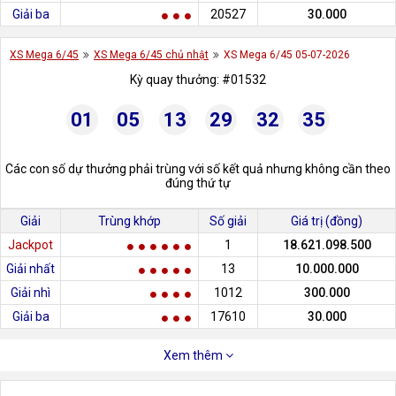
Giải ba
20527
30.000
XS Mega 6/45
XS Mega 6/45 chủ nhật
XS Mega 6/45 05-07-2026
Kỳ quay thưởng: #01532
01
05
13
29
32
35
Các con số dự thưởng phải trùng với số kết quả nhưng không cần theo
đúng thứ tự
Giải
Trùng khớp
Số giải
Giá trị (đồng)
Jackpot
1
18.621.098.500
Giải nhất
13
10.000.000
Giải nhì
1012
300.000
Giải ba
17610
30.000
Xem thêm