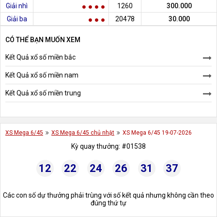
Giải nhì
1260
300.000
Giải ba
20478
30.000
CÓ THỂ BẠN MUỐN XEM
Kết Quả xổ số miền bắc
Kết Quả xổ số miền nam
Kết Quả xổ số miền trung
XS Mega 6/45
XS Mega 6/45 chủ nhật
XS Mega 6/45 19-07-2026
Kỳ quay thưởng: #01538
12
22
24
26
31
37
Các con số dự thưởng phải trùng với số kết quả nhưng không cần theo
đúng thứ tự