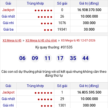
Giải
Trùng khớp
Số giải
Giá trị (đồng)
Jackpot
0
16.938.370.500
Giải nhất
26
10.000.000
Giải nhì
1076
300.000
Giải ba
19341
30.000
XS Mega 6/45
XS Mega 6/45 chủ nhật
XS Mega 6/45 12-07-2026
Kỳ quay thưởng: #01535
06
09
11
17
35
44
Các con số dự thưởng phải trùng với số kết quả nhưng không cần theo
đúng thứ tự
Giải
Trùng khớp
Số giải
Giá trị (đồng)
Jackpot
1
16.835.595.500
Giải nhất
29
10.000.000
Giải nhì
1301
300.000