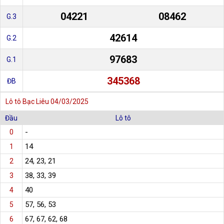
04221
08462
G.3
42614
G.2
97683
G.1
345368
ĐB
Lô tô Bạc Liêu 04/03/2025
Đầu
Lô tô
-
0
14
1
24, 23, 21
2
38, 33, 39
3
40
4
57, 56, 53
5
67, 67, 62, 68
6