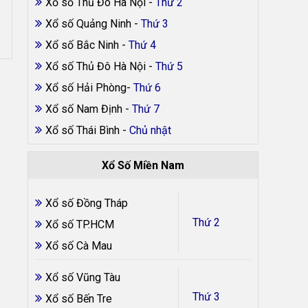
Xổ số Thủ Đô Hà Nội
-
Thứ 2
Xổ số Quảng Ninh
-
Thứ 3
Xổ số Bắc Ninh
-
Thứ 4
Xổ số Thủ Đô Hà Nội
-
Thứ 5
Xổ số Hải Phòng
-
Thứ 6
Xổ số Nam Định
-
Thứ 7
Xổ số Thái Bình
-
Chủ nhật
Xổ Số Miền Nam
Xổ số Đồng Tháp
Thứ 2
Xổ số TP.HCM
Xổ số Cà Mau
Xổ số Vũng Tàu
Thứ 3
Xổ số Bến Tre