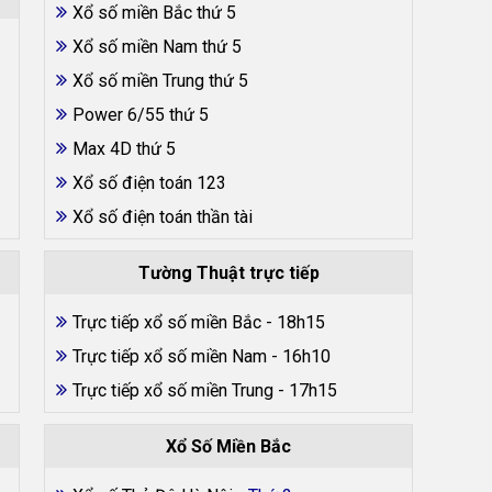
Xổ số miền Bắc thứ 5
Xổ số miền Nam thứ 5
Xổ số miền Trung thứ 5
Power 6/55 thứ 5
Max 4D thứ 5
Xổ số điện toán 123
Xổ số điện toán thần tài
Tường Thuật trực tiếp
Trực tiếp xổ số miền Bắc
- 18h15
Trực tiếp xổ số miền Nam
- 16h10
Trực tiếp xổ số miền Trung
- 17h15
Xổ Số Miền Bắc