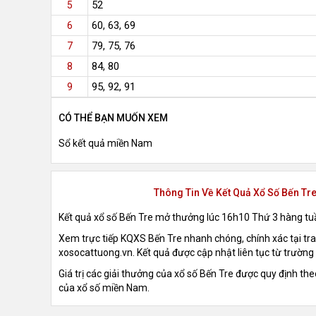
52
5
60, 63, 69
6
79, 75, 76
7
84, 80
8
95, 92, 91
9
CÓ THỂ BẠN MUỐN XEM
Sổ kết quả miền Nam
Thông Tin Về Kết Quả Xổ Số Bến Tr
Kết quả xổ số Bến Tre mở thưởng lúc 16h10 Thứ 3 hàng tu
Xem trực tiếp KQXS Bến Tre nhanh chóng, chính xác tại tr
xosocattuong.vn. Kết quả được cập nhật liên tục từ trường
Giá trị các giải thưởng của xổ số Bến Tre được quy định th
của xổ số miền Nam.