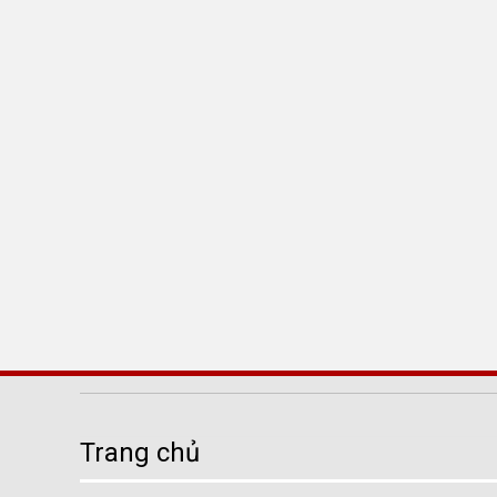
Trang chủ