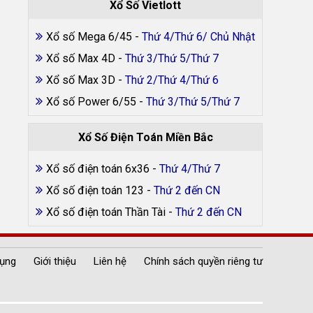
Xổ Số Vietlott
Xổ số Mega 6/45
-
Thứ 4/Thứ 6/ Chủ Nhật
Xổ số Max 4D
-
Thứ 3/Thứ 5/Thứ 7
Xổ số Max 3D
-
Thứ 2/Thứ 4/Thứ 6
Xổ số Power 6/55
-
Thứ 3/Thứ 5/Thứ 7
Xổ Số Điện Toán Miền Bắc
Xổ số điện toán 6x36
-
Thứ 4/Thứ 7
Xổ số điện toán 123
-
Thứ 2 đến CN
Xổ số điện toán Thần Tài
-
Thứ 2 đến CN
dụng
Giới thiệu
Liên hệ
Chính sách quyền riêng tư