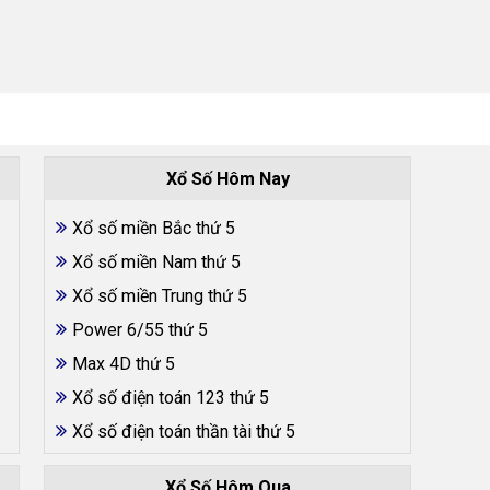
Xổ Số Hôm Nay
Xổ số miền Bắc thứ 5
Xổ số miền Nam thứ 5
Xổ số miền Trung thứ 5
Power 6/55 thứ 5
Max 4D thứ 5
Xổ số điện toán 123 thứ 5
Xổ số điện toán thần tài thứ 5
Xổ Số Hôm Qua