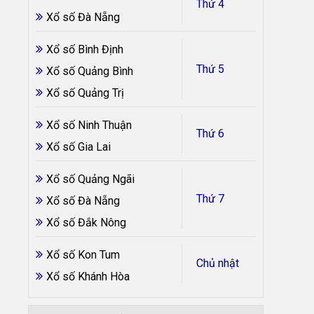
Thứ 4
Xổ số Đà Nẵng
Xổ số Bình Định
Thứ 5
Xổ số Quảng Bình
Xổ số Quảng Trị
Xổ số Ninh Thuận
Thứ 6
Xổ số Gia Lai
Xổ số Quảng Ngãi
Thứ 7
Xổ số Đà Nẵng
Xổ số Đắk Nông
Xổ số Kon Tum
Chủ nhật
Xổ số Khánh Hòa