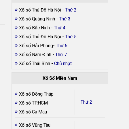
Xổ số Thủ Đô Hà Nội
-
Thứ 2
Xổ số Quảng Ninh
-
Thứ 3
Xổ số Bắc Ninh
-
Thứ 4
Xổ số Thủ Đô Hà Nội
-
Thứ 5
Xổ số Hải Phòng
-
Thứ 6
Xổ số Nam Định
-
Thứ 7
Xổ số Thái Bình
-
Chủ nhật
Xổ Số Miền Nam
Xổ số Đồng Tháp
Thứ 2
Xổ số TP.HCM
Xổ số Cà Mau
Xổ số Vũng Tàu