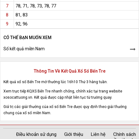
78, 71, 78, 73, 78, 77
7
81, 83
8
92, 96
9
CÓ THỂ BẠN MUỐN XEM
Sổ kết quả miền Nam
Thông Tin Về Kết Quả Xổ Số Bến Tre
Kết quả xổ số Bến Tre mở thưởng lúc 16h10 Thứ 3 hàng tuần.
Xem trực tiếp KQXS Bến Tre nhanh chóng, chính xác tại trang website
xosocattuong.vn. Kết quả được cập nhật liên tục từ trường quay.
Giá trị các giải thưởng của xổ số Bến Tre được quy định theo giải thưởng
chung của xổ số miền Nam.
Điều khoản sử dụng
Giới thiệu
Liên hệ
Chính sách