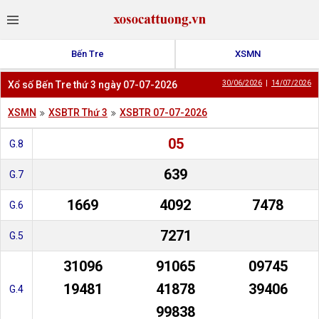
Bến Tre
XSMN
Xổ số Bến Tre thứ 3 ngày 07-07-2026
30/06/2026
|
14/07/2026
XSMN
XSBTR Thứ 3
XSBTR 07-07-2026
05
G.8
639
G.7
1669
4092
7478
G.6
7271
G.5
31096
91065
09745
19481
41878
39406
G.4
99838