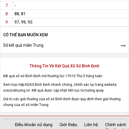
-
7
88, 81
8
97, 99, 95
9
CÓ THỂ BẠN MUỐN XEM
Sổ kết quả miền Trung
Thông Tin Về Kết Quả Xổ Số Bình Định
Kết quả xổ số Bình Định mở thưởng lúc 17h10 Thứ 5 hàng tuần.
Xem trực tiếp KQXS Bình Định nhanh chóng, chính xác tại trang website
xosocattuong.vn. Kết quả được cập nhật liên tục từ trường quay.
Giá trị các giải thưởng của xổ số Bình Định được quy định theo giải thưởng
chung của xổ số miền Trung.
Điều khoản sử dụng
Giới thiệu
Liên hệ
Chính sách