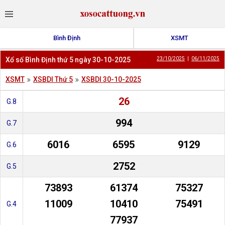
Bình Định
XSMT
Xổ số Bình Định thứ 5 ngày 30-10-2025
23/10/2025
|
06/11/2025
XSMT
XSBDI Thứ 5
XSBDI 30-10-2025
26
G.8
994
G.7
6016
6595
9129
G.6
2752
G.5
73893
61374
75327
11009
10410
75491
G.4
77937