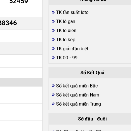
52459
TK tần suất loto
TK lô gan
88346
TK lô xiên
TK lô kép
TK giải đặc biệt
TK 00 - 99
Sổ Kết Quả
Sổ kết quả miền Bắc
Sổ kết quả miền Nam
Sổ kết quả miền Trung
Sớ đầu - đuôi