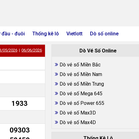
 đầu - đuôi
Thống kê lô
Vietlott
Dò số online
3/05/2026
|
06/06/2026
Dò Vé Số Online
Dò vé số Miền Bắc
Dò vé số Miền Nam
Dò vé số Miền Trung
Dò vé số Mega 645
1933
Dò vé số Power 655
Dò vé số Max3D
Dò vé số Max4D
09303
Thống Kê Lô