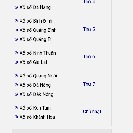
Thứ 4
Xổ số Đà Nẵng
Xổ số Bình Định
Thứ 5
Xổ số Quảng Bình
Xổ số Quảng Trị
Xổ số Ninh Thuận
Thứ 6
Xổ số Gia Lai
Xổ số Quảng Ngãi
Thứ 7
Xổ số Đà Nẵng
Xổ số Đắk Nông
Xổ số Kon Tum
Chủ nhật
Xổ số Khánh Hòa