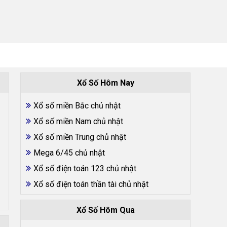
Xổ Số Hôm Nay
Xổ số miền Bắc chủ nhật
Xổ số miền Nam chủ nhật
Xổ số miền Trung chủ nhật
Mega 6/45 chủ nhật
Xổ số điện toán 123 chủ nhật
Xổ số điện toán thần tài chủ nhật
Xổ Số Hôm Qua