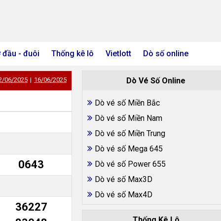
 đầu - đuôi
Thống kê lô
Vietlott
Dò số online
2/06/2025
|
16/06/2025
Dò Vé Số Online
Dò vé số Miền Bắc
Dò vé số Miền Nam
Dò vé số Miền Trung
Dò vé số Mega 645
0643
Dò vé số Power 655
Dò vé số Max3D
Dò vé số Max4D
36227
Thống Kê Lô