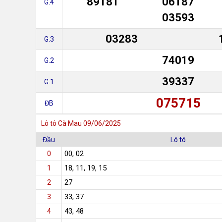
89181
06187
G.4
03593
03283
G.3
74019
G.2
39337
G.1
075715
ĐB
Lô tô Cà Mau 09/06/2025
Đầu
Lô tô
00, 02
0
18, 11, 19, 15
1
27
2
33, 37
3
43, 48
4