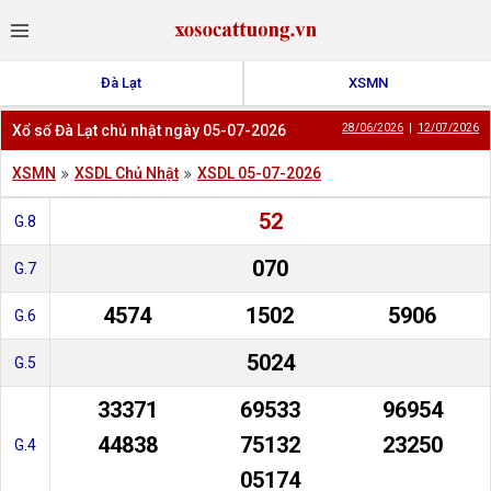
Đà Lạt
XSMN
Xổ số Đà Lạt chủ nhật ngày 05-07-2026
28/06/2026
|
12/07/2026
XSMN
XSDL Chủ Nhật
XSDL 05-07-2026
52
G.8
070
G.7
4574
1502
5906
G.6
5024
G.5
33371
69533
96954
44838
75132
23250
G.4
05174