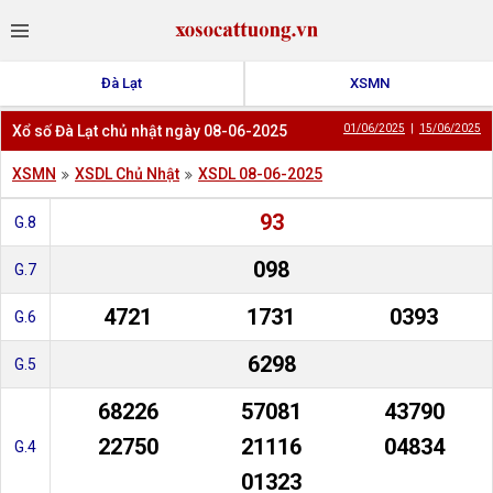
Đà Lạt
XSMN
Xổ số Đà Lạt chủ nhật ngày 08-06-2025
01/06/2025
|
15/06/2025
XSMN
XSDL Chủ Nhật
XSDL 08-06-2025
93
G.8
098
G.7
4721
1731
0393
G.6
6298
G.5
68226
57081
43790
22750
21116
04834
G.4
01323