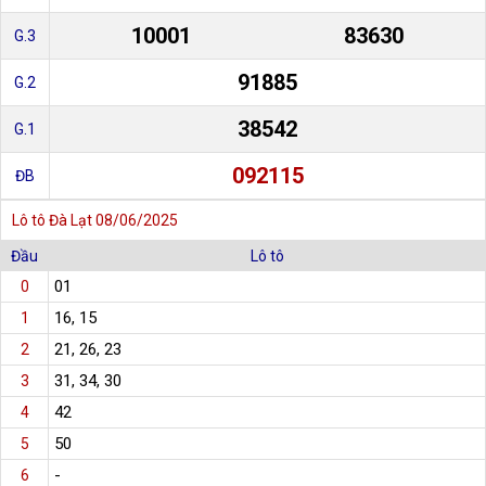
10001
83630
G.3
91885
G.2
38542
G.1
092115
ĐB
Lô tô Đà Lạt 08/06/2025
Đầu
Lô tô
01
0
16, 15
1
21, 26, 23
2
31, 34, 30
3
42
4
50
5
-
6