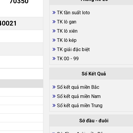
70350
TK tần suất loto
TK lô gan
40021
TK lô xiên
TK lô kép
TK giải đặc biệt
TK 00 - 99
Sổ Kết Quả
Sổ kết quả miền Bắc
Sổ kết quả miền Nam
Sổ kết quả miền Trung
Sớ đầu - đuôi