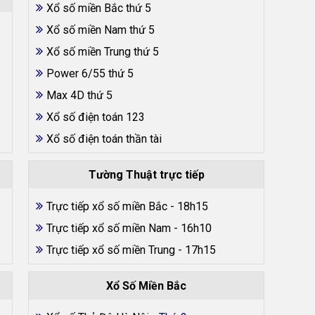
Xổ số miền Bắc thứ 5
Xổ số miền Nam thứ 5
Xổ số miền Trung thứ 5
Power 6/55 thứ 5
Max 4D thứ 5
Xổ số điện toán 123
Xổ số điện toán thần tài
Tường Thuật trực tiếp
Trực tiếp xổ số miền Bắc
- 18h15
Trực tiếp xổ số miền Nam
- 16h10
Trực tiếp xổ số miền Trung
- 17h15
Xổ Số Miền Bắc