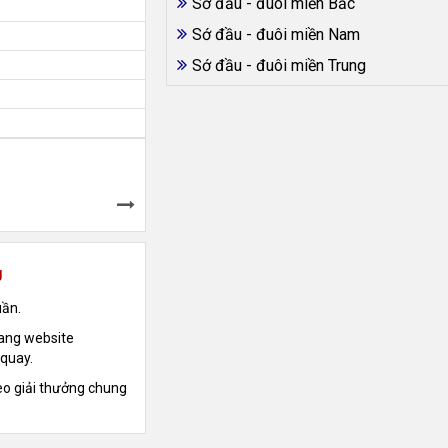
Sớ đầu - đuôi miền Bắc
Sớ đầu - đuôi miền Nam
Sớ đầu - đuôi miền Trung
g
uần.
rang website
 quay.
heo giải thưởng chung