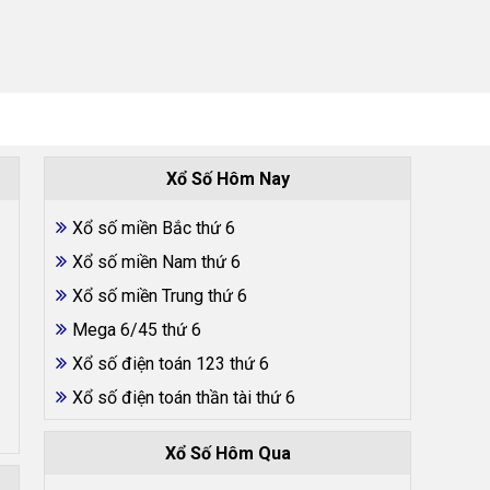
Xổ Số Hôm Nay
Xổ số miền Bắc thứ 6
Xổ số miền Nam thứ 6
Xổ số miền Trung thứ 6
Mega 6/45 thứ 6
Xổ số điện toán 123 thứ 6
Xổ số điện toán thần tài thứ 6
Xổ Số Hôm Qua