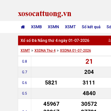
XSMB
XSMN
XSMT
Sổ kết quả
Sớ
Xổ số Đà Nẵng thứ 4 ngày 01-07-2026
2
XSMT
XSDNA Thứ 4
XSDNA 01-07-2026
21
G.8
204
G.7
5821
3111
G.6
4840
G.5
45967
30572