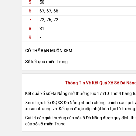
50
5
67, 67, 66
6
72, 76, 72
7
81
8
-
9
CÓ THỂ BẠN MUỐN XEM
Sổ kết quả miền Trung
Thông Tin Về Kết Quả Xổ Số Đà Nẵn
Kết quả xổ số Đà Nẵng mở thưởng lúc 17h10 Thứ 4 hàng t
Xem trực tiếp KQXS Đà Nẵng nhanh chóng, chính xác tại t
xosocattuong.vn. Kết quả được cập nhật liên tục từ trường
Giá trị các giải thưởng của xổ số Đà Nẵng được quy định t
của xổ số miền Trung.