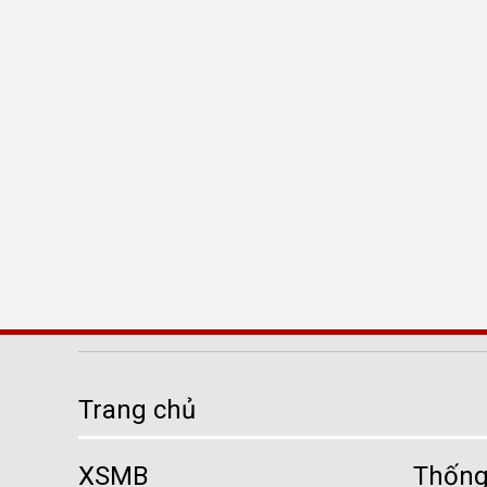
Trang chủ
XSMB
Thống