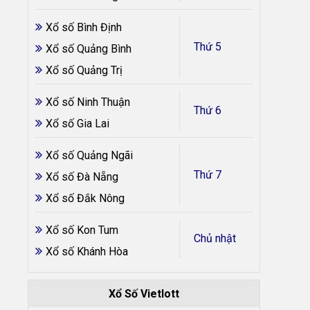
Xổ số Bình Định
Thứ 5
Xổ số Quảng Bình
Xổ số Quảng Trị
Xổ số Ninh Thuận
Thứ 6
Xổ số Gia Lai
Xổ số Quảng Ngãi
Thứ 7
Xổ số Đà Nẵng
Xổ số Đắk Nông
Xổ số Kon Tum
Chủ nhật
Xổ số Khánh Hòa
Xổ Số Vietlott