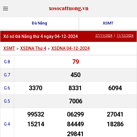
Đà Nẵng
XSMT
Xổ số Đà Nẵng thứ 4 ngày 04-12-2024
27/11/2024
|
11/12/2024
XSMT
XSDNA Thứ 4
XSDNA 04-12-2024
79
G.8
450
G.7
3370
8331
6094
G.6
7006
G.5
99532
06299
27041
15214
84449
18286
G.4
29841