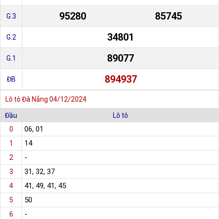
95280
85745
G.3
34801
G.2
89077
G.1
894937
ĐB
Lô tô Đà Nẵng 04/12/2024
Đầu
Lô tô
06, 01
0
14
1
-
2
31, 32, 37
3
41, 49, 41, 45
4
50
5
-
6