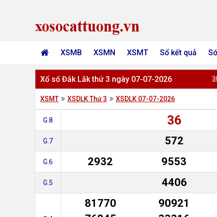
XSMB
XSMN
XSMT
Sổ kết quả
Sớ
Xổ số Đắk Lắk thứ 3 ngày 07-07-2026
3
XSMT
XSDLK Thứ 3
XSDLK 07-07-2026
36
G.8
572
G.7
2932
9553
G.6
4406
G.5
81770
90921