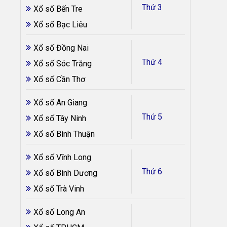
Thứ 3
Xổ số Bến Tre
Xổ số Bạc Liêu
Xổ số Đồng Nai
Thứ 4
Xổ số Sóc Trăng
Xổ số Cần Thơ
Xổ số An Giang
Thứ 5
Xổ số Tây Ninh
Xổ số Bình Thuận
Xổ số Vĩnh Long
Thứ 6
Xổ số Bình Dương
Xổ số Trà Vinh
Xổ số Long An