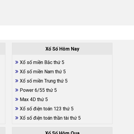
Xổ Số Hôm Nay
Xổ số miền Bắc thứ 5
Xổ số miền Nam thứ 5
Xổ số miền Trung thứ 5
Power 6/55 thứ 5
Max 4D thứ 5
Xổ số điện toán 123 thứ 5
Xổ số điện toán thần tài thứ 5
Xổ Số Hôm Qua