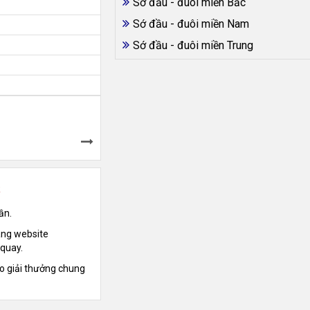
Sớ đầu - đuôi miền Bắc
Sớ đầu - đuôi miền Nam
Sớ đầu - đuôi miền Trung
ần.
ang website
 quay.
eo giải thưởng chung