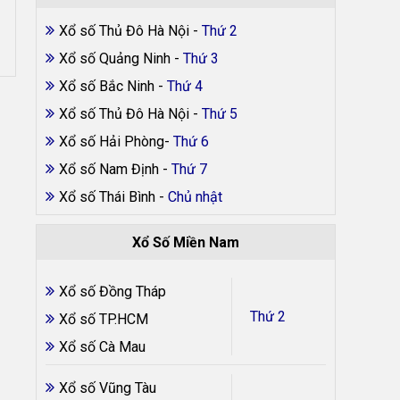
Xổ số Thủ Đô Hà Nội
-
Thứ 2
Xổ số Quảng Ninh
-
Thứ 3
Xổ số Bắc Ninh
-
Thứ 4
Xổ số Thủ Đô Hà Nội
-
Thứ 5
Xổ số Hải Phòng
-
Thứ 6
Xổ số Nam Định
-
Thứ 7
Xổ số Thái Bình
-
Chủ nhật
Xổ Số Miền Nam
Xổ số Đồng Tháp
Thứ 2
Xổ số TP.HCM
Xổ số Cà Mau
Xổ số Vũng Tàu