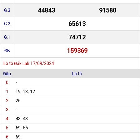
44843
91580
G.3
65613
G.2
74712
G.1
159369
ĐB
Lô tô Đắk Lắk 17/09/2024
Đầu
Lô tô
-
0
19, 13, 12
1
26
2
-
3
43, 43
4
59, 55
5
69
6