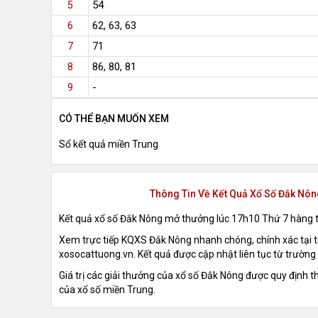
54
5
62, 63, 63
6
71
7
86, 80, 81
8
-
9
CÓ THỂ BẠN MUỐN XEM
Sổ kết quả miền Trung
Thông Tin Về Kết Quả Xổ Số Đắk Nô
Kết quả xổ số Đắk Nông mở thưởng lúc 17h10 Thứ 7 hàng 
Xem trực tiếp KQXS Đắk Nông nhanh chóng, chính xác tại 
xosocattuong.vn. Kết quả được cập nhật liên tục từ trường
Giá trị các giải thưởng của xổ số Đắk Nông được quy định 
của xổ số miền Trung.