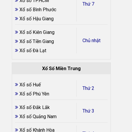
Xổ số TP.HCM
Thứ 7
Xổ số Bình Phước
Xổ số Hậu Giang
Xổ số Kiên Giang
Chủ nhật
Xổ số Tiền Giang
Xổ số Đà Lạt
Xổ Số Miền Trung
Xổ số Huế
Thứ 2
Xổ số Phú Yên
Xổ số Đắk Lắk
Thứ 3
Xổ số Quảng Nam
Xổ số Khánh Hòa