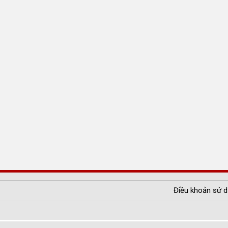
Điều khoản sử 