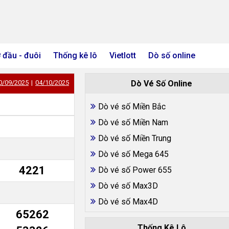
 đầu - đuôi
Thống kê lô
Vietlott
Dò số online
0/09/2025
|
04/10/2025
Dò Vé Số Online
Dò vé số Miền Bắc
Dò vé số Miền Nam
Dò vé số Miền Trung
Dò vé số Mega 645
4221
Dò vé số Power 655
Dò vé số Max3D
Dò vé số Max4D
65262
Thống Kê Lô