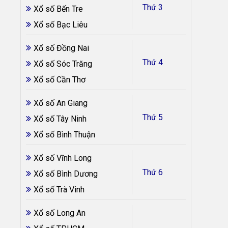
Thứ 3
Xổ số Bến Tre
Xổ số Bạc Liêu
Xổ số Đồng Nai
Thứ 4
Xổ số Sóc Trăng
Xổ số Cần Thơ
Xổ số An Giang
Thứ 5
Xổ số Tây Ninh
Xổ số Bình Thuận
Xổ số Vĩnh Long
Thứ 6
Xổ số Bình Dương
Xổ số Trà Vinh
Xổ số Long An