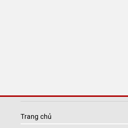
Trang chủ