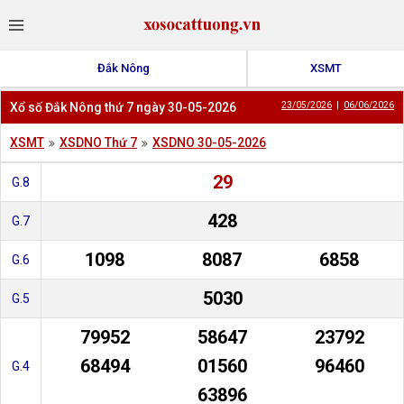
Đắk Nông
XSMT
Xổ số Đắk Nông thứ 7 ngày 30-05-2026
23/05/2026
|
06/06/2026
XSMT
XSDNO Thứ 7
XSDNO 30-05-2026
29
G.8
428
G.7
1098
8087
6858
G.6
5030
G.5
79952
58647
23792
68494
01560
96460
G.4
63896