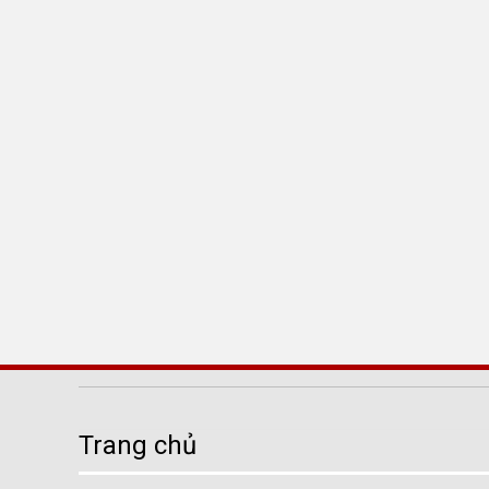
Trang chủ