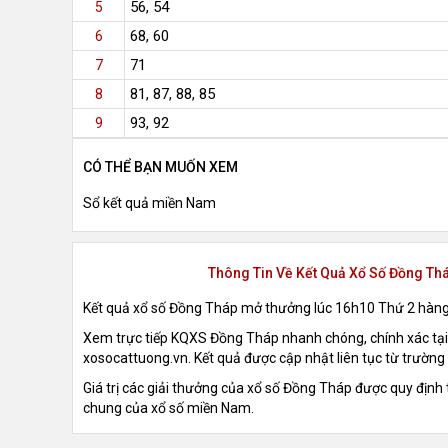
56, 54
5
68, 60
6
71
7
81, 87, 88, 85
8
93, 92
9
CÓ THỂ BẠN MUỐN XEM
Sổ kết quả miền Nam
Thông Tin Về Kết Quả Xổ Số Đồng Th
Kết quả xổ số Đồng Tháp mở thưởng lúc 16h10 Thứ 2 hàng
Xem trực tiếp KQXS Đồng Tháp nhanh chóng, chính xác tại
xosocattuong.vn. Kết quả được cập nhật liên tục từ trường
Giá trị các giải thưởng của xổ số Đồng Tháp được quy định
chung của xổ số miền Nam.