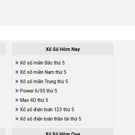
Xổ Số Hôm Nay
Xổ số miền Bắc thứ 5
Xổ số miền Nam thứ 5
Xổ số miền Trung thứ 5
Power 6/55 thứ 5
Max 4D thứ 5
Xổ số điện toán 123 thứ 5
Xổ số điện toán thần tài thứ 5
Xổ Số Hôm Qua