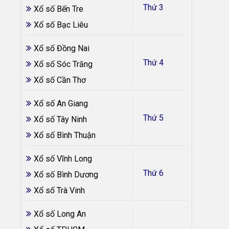
Thứ 3
Xổ số Bến Tre
Xổ số Bạc Liêu
Xổ số Đồng Nai
Thứ 4
Xổ số Sóc Trăng
Xổ số Cần Thơ
Xổ số An Giang
Thứ 5
Xổ số Tây Ninh
Xổ số Bình Thuận
Xổ số Vĩnh Long
Thứ 6
Xổ số Bình Dương
Xổ số Trà Vinh
Xổ số Long An