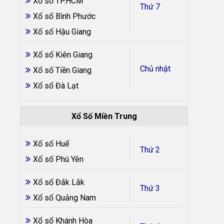
Xổ số TP.HCM
Thứ 7
Xổ số Bình Phước
Xổ số Hậu Giang
Xổ số Kiên Giang
Chủ nhật
Xổ số Tiền Giang
Xổ số Đà Lạt
Xổ Số Miền Trung
Xổ số Huế
Thứ 2
Xổ số Phú Yên
Xổ số Đắk Lắk
Thứ 3
Xổ số Quảng Nam
Xổ số Khánh Hòa