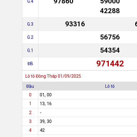
97860
59000
G.4
42288
93316
G.3
56756
G.2
54354
G.1
971442
ĐB
Lô tô Đồng Tháp 01/09/2025
Đầu
Lô tô
01, 00
0
13, 16
1
-
2
39, 30
3
42
4