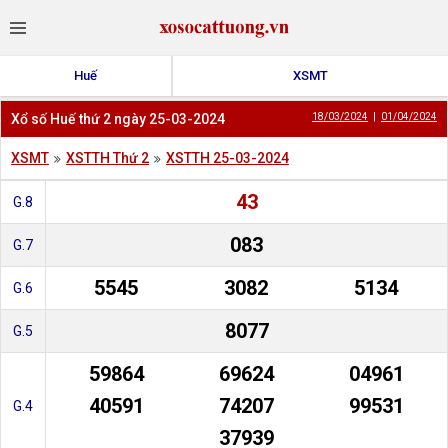
Huế
XSMT
Xổ số Huế thứ 2 ngày 25-03-2024
18/03/2024
|
01/04/2024
XSMT
XSTTH Thứ 2
XSTTH 25-03-2024
43
G.8
083
G.7
5545
3082
5134
G.6
8077
G.5
59864
69624
04961
40591
74207
99531
G.4
37939