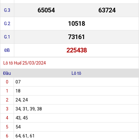
65054
63724
G.3
10518
G.2
73161
G.1
225438
ĐB
Lô tô Huế 25/03/2024
Đầu
Lô tô
07
0
18
1
24, 24
2
34, 31, 39, 38
3
43, 45
4
54
5
64, 61, 61
6