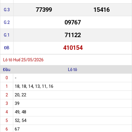
77399
15416
G.3
09767
G.2
71122
G.1
410154
ĐB
Lô tô Huế 25/05/2026
Đầu
Lô tô
-
0
18, 18, 14, 13, 11, 16
1
20, 22
2
39
3
49, 48
4
52, 54
5
67
6