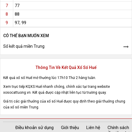
77
7
88
8
97, 99
9
CÓ THỂ BẠN MUỐN XEM
Sổ kết quả miền Trung
Thông Tin Về Kết Quả Xổ Số Huế
Kết quả xổ số Huế mở thưởng lúc 17h10 Thứ 2 hàng tuần.
Xem trực tiếp KQXS Huế nhanh chóng, chính xác tại trang website
xosocattuong.vn. Kết quả được cập nhật liên tục từ trường quay.
Giá trị các giải thưởng của xổ số Huế được quy định theo giải thưởng chung
của xổ số miền Trung.
Điều khoản sử dụng
Giới thiệu
Liên hệ
Chính sách