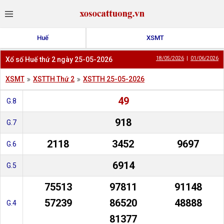
Huế
XSMT
Xổ số Huế thứ 2 ngày 25-05-2026
18/05/2026
|
01/06/2026
XSMT
XSTTH Thứ 2
XSTTH 25-05-2026
49
G.8
918
G.7
2118
3452
9697
G.6
6914
G.5
75513
97811
91148
57239
86520
48888
G.4
81377