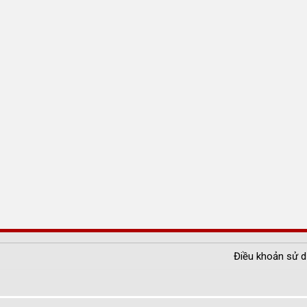
Điều khoản sử 