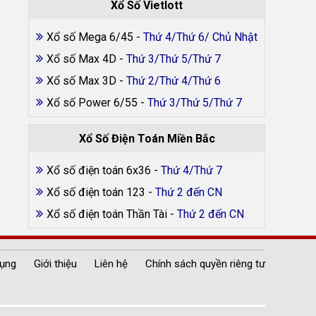
Xổ Số Vietlott
Xổ số Mega 6/45
-
Thứ 4/Thứ 6/ Chủ Nhật
Xổ số Max 4D
-
Thứ 3/Thứ 5/Thứ 7
Xổ số Max 3D
-
Thứ 2/Thứ 4/Thứ 6
Xổ số Power 6/55
-
Thứ 3/Thứ 5/Thứ 7
Xổ Số Điện Toán Miền Bắc
Xổ số điện toán 6x36
-
Thứ 4/Thứ 7
Xổ số điện toán 123
-
Thứ 2 đến CN
Xổ số điện toán Thần Tài
-
Thứ 2 đến CN
dụng
Giới thiệu
Liên hệ
Chính sách quyền riêng tư