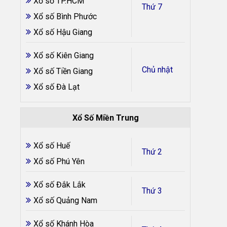
Xổ số TP.HCM
Thứ 7
Xổ số Bình Phước
Xổ số Hậu Giang
Xổ số Kiên Giang
Chủ nhật
Xổ số Tiền Giang
Xổ số Đà Lạt
Xổ Số Miền Trung
Xổ số Huế
Thứ 2
Xổ số Phú Yên
Xổ số Đắk Lắk
Thứ 3
Xổ số Quảng Nam
Xổ số Khánh Hòa