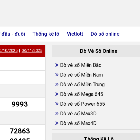
 đầu - đuôi
Thống kê lô
Vietlott
Dò số online
0/10/2025
|
03/11/2025
Dò Vé Số Online
Dò vé số Miền Bắc
Dò vé số Miền Nam
Dò vé số Miền Trung
Dò vé số Mega 645
9993
Dò vé số Power 655
Dò vé số Max3D
Dò vé số Max4D
72863
Thống Kê Lô