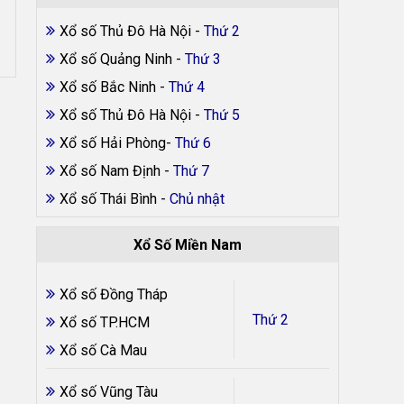
Xổ số Thủ Đô Hà Nội
-
Thứ 2
Xổ số Quảng Ninh
-
Thứ 3
Xổ số Bắc Ninh
-
Thứ 4
Xổ số Thủ Đô Hà Nội
-
Thứ 5
Xổ số Hải Phòng
-
Thứ 6
Xổ số Nam Định
-
Thứ 7
Xổ số Thái Bình
-
Chủ nhật
Xổ Số Miền Nam
Xổ số Đồng Tháp
Thứ 2
Xổ số TP.HCM
Xổ số Cà Mau
Xổ số Vũng Tàu