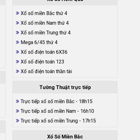
Xổ số miền Bắc thứ 4
Xổ số miền Nam thứ 4
Xổ số miền Trung thứ 4
Mega 6/45 thứ 4
Xổ số điện toán 6X36
Xổ số điện toán 123
Xổ số điện toán thần tài
Tường Thuật trực tiếp
Trực tiếp xổ số miền Bắc
- 18h15
Trực tiếp xổ số miền Nam
- 16h10
Trực tiếp xổ số miền Trung
- 17h15
Xổ Số Miền Bắc