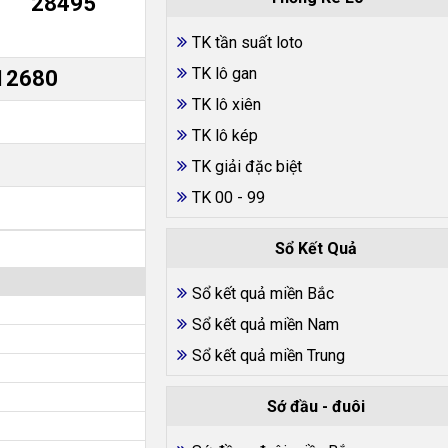
28495
TK tần suất loto
TK lô gan
12680
TK lô xiên
TK lô kép
TK giải đặc biệt
TK 00 - 99
Sổ Kết Quả
Sổ kết quả miền Bắc
Sổ kết quả miền Nam
Sổ kết quả miền Trung
Sớ đầu - đuôi