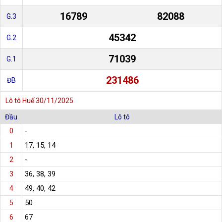
16789
82088
G.3
45342
G.2
71039
G.1
231486
ĐB
Lô tô Huế 30/11/2025
Đầu
Lô tô
-
0
17, 15, 14
1
-
2
36, 38, 39
3
49, 40, 42
4
50
5
67
6