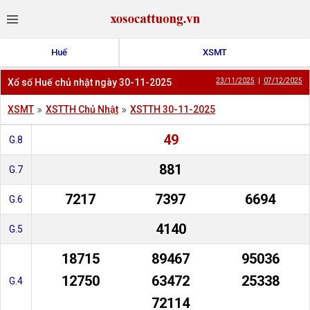
Huế
XSMT
Xổ số Huế chủ nhật ngày 30-11-2025
23/11/2025
|
07/12/2025
XSMT
XSTTH Chủ Nhật
XSTTH 30-11-2025
49
G.8
881
G.7
7217
7397
6694
G.6
4140
G.5
18715
89467
95036
12750
63472
25338
G.4
72114