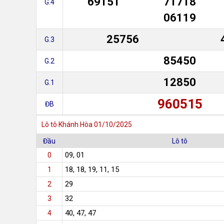
69151
71718
G.4
06119
25756
G.3
85450
G.2
12850
G.1
960515
ĐB
Lô tô Khánh Hòa 01/10/2025
Đầu
Lô tô
09, 01
0
18, 18, 19, 11, 15
1
29
2
32
3
40, 47, 47
4