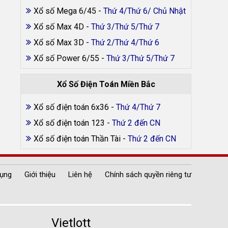
Xổ số Mega 6/45
-
Thứ 4/Thứ 6/ Chủ Nhật
Xổ số Max 4D
-
Thứ 3/Thứ 5/Thứ 7
Xổ số Max 3D
-
Thứ 2/Thứ 4/Thứ 6
Xổ số Power 6/55
-
Thứ 3/Thứ 5/Thứ 7
Xổ Số Điện Toán Miền Bắc
Xổ số điện toán 6x36
-
Thứ 4/Thứ 7
Xổ số điện toán 123
-
Thứ 2 đến CN
Xổ số điện toán Thần Tài
-
Thứ 2 đến CN
dụng
Giới thiệu
Liên hệ
Chính sách quyền riêng tư
Vietlott