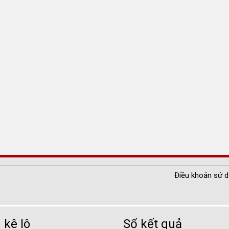
Điều khoản sử 
 kê lô
Sổ kết quả