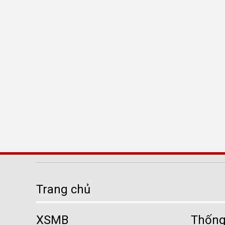
Trang chủ
XSMB
Thống