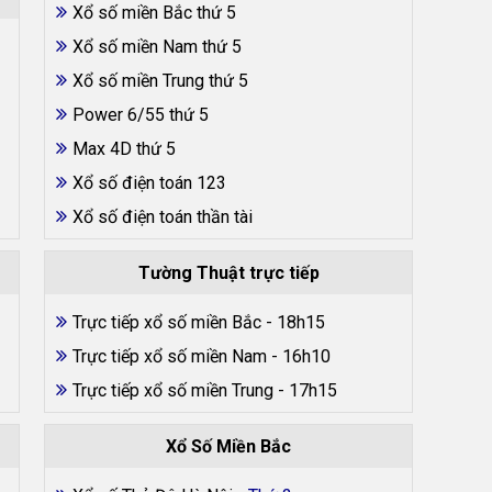
Xổ số miền Bắc thứ 5
Xổ số miền Nam thứ 5
Xổ số miền Trung thứ 5
Power 6/55 thứ 5
Max 4D thứ 5
Xổ số điện toán 123
Xổ số điện toán thần tài
Tường Thuật trực tiếp
Trực tiếp xổ số miền Bắc
- 18h15
Trực tiếp xổ số miền Nam
- 16h10
Trực tiếp xổ số miền Trung
- 17h15
Xổ Số Miền Bắc