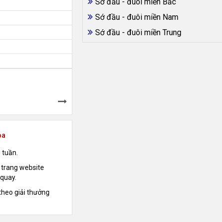
Sớ đầu - đuôi miền Bắc
Sớ đầu - đuôi miền Nam
Sớ đầu - đuôi miền Trung
òa
 tuần.
 trang website
 quay.
theo giải thưởng