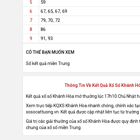
59
5
67, 65, 67, 69
6
79, 70, 72
7
86
8
91, 93
9
CÓ THỂ BẠN MUỐN XEM
Sổ kết quả miền Trung
Thông Tin Về Kết Quả Xổ Số Khánh H
Kết quả xổ số Khánh Hòa mở thưởng lúc 17h10 Chủ Nhật h
Xem trực tiếp KQXS Khánh Hòa nhanh chóng, chính xác tại
xosocattuong.vn. Kết quả được cập nhật liên tục từ trường
Giá trị các giải thưởng của xổ số Khánh Hòa được quy định 
chung của xổ số miền Trung.