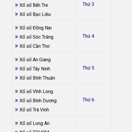
Thứ 3
Xổ số Bến Tre
Xổ số Bạc Liêu
Xổ số Đồng Nai
Thứ 4
Xổ số Sóc Trăng
Xổ số Cần Thơ
Xổ số An Giang
Thứ 5
Xổ số Tây Ninh
Xổ số Bình Thuận
Xổ số Vĩnh Long
Thứ 6
Xổ số Bình Dương
Xổ số Trà Vinh
Xổ số Long An