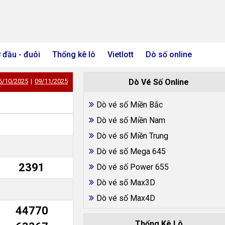
 đầu - đuôi
Thống kê lô
Vietlott
Dò số online
6/10/2025
|
09/11/2025
Dò Vé Số Online
Dò vé số Miền Bắc
Dò vé số Miền Nam
Dò vé số Miền Trung
Dò vé số Mega 645
2391
Dò vé số Power 655
Dò vé số Max3D
Dò vé số Max4D
44770
Thống Kê Lô