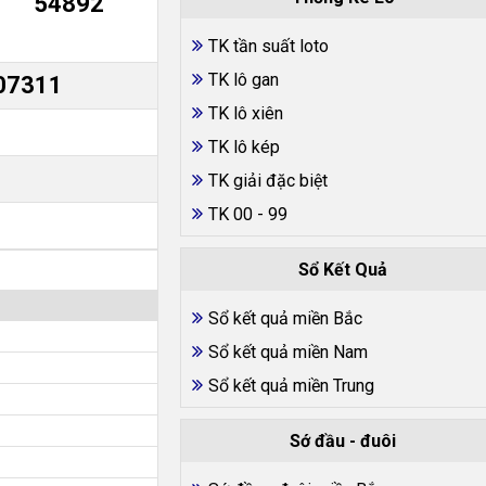
54892
TK tần suất loto
TK lô gan
07311
TK lô xiên
TK lô kép
TK giải đặc biệt
TK 00 - 99
Sổ Kết Quả
Sổ kết quả miền Bắc
Sổ kết quả miền Nam
Sổ kết quả miền Trung
Sớ đầu - đuôi