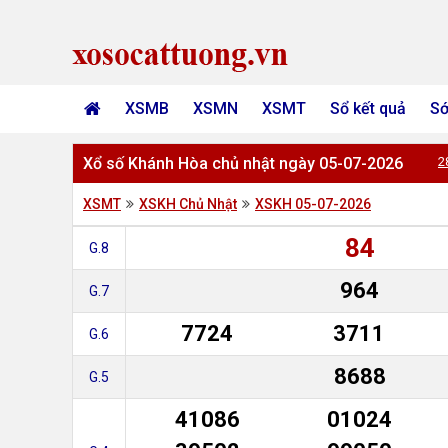
XSMB
XSMN
XSMT
Sổ kết quả
Sớ
Xổ số Khánh Hòa chủ nhật ngày 05-07-2026
2
XSMT
XSKH Chủ Nhật
XSKH 05-07-2026
84
G.8
964
G.7
7724
3711
G.6
8688
G.5
41086
01024