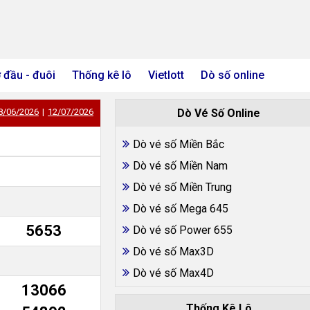
 đầu - đuôi
Thống kê lô
Vietlott
Dò số online
8/06/2026
|
12/07/2026
Dò Vé Số Online
Dò vé số Miền Bắc
Dò vé số Miền Nam
Dò vé số Miền Trung
Dò vé số Mega 645
5653
Dò vé số Power 655
Dò vé số Max3D
Dò vé số Max4D
13066
Thống Kê Lô