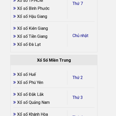
Xổ số TP.HCM
Thứ 7
Xổ số Bình Phước
Xổ số Hậu Giang
Xổ số Kiên Giang
Chủ nhật
Xổ số Tiền Giang
Xổ số Đà Lạt
Xổ Số Miền Trung
Xổ số Huế
Thứ 2
Xổ số Phú Yên
Xổ số Đắk Lắk
Thứ 3
Xổ số Quảng Nam
Xổ số Khánh Hòa