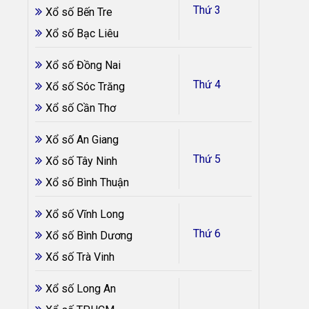
Thứ 3
Xổ số Bến Tre
Xổ số Bạc Liêu
Xổ số Đồng Nai
Thứ 4
Xổ số Sóc Trăng
Xổ số Cần Thơ
Xổ số An Giang
Thứ 5
Xổ số Tây Ninh
Xổ số Bình Thuận
Xổ số Vĩnh Long
Thứ 6
Xổ số Bình Dương
Xổ số Trà Vinh
Xổ số Long An